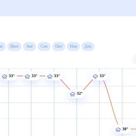
Июн
Июл
Авг
Сен
Окт
Ноя
Дек
33°
33°
33°
33°
32°
30°