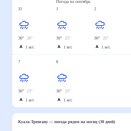
Погода на
сентябрь
31
1
2
30
°
26
°
30
°
25
°
30
°
25
°
1
м/с
1
м/с
1
м/с
7
8
30
°
25
°
30
°
25
°
1
м/с
1
м/с
Куала-Тренгану
— погода рядом
на месяц (30 дней