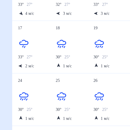
33
°
27
°
32
°
27
°
33
°
27
°
4
м/с
3
м/с
3
м/с
17
18
19
33
°
27
°
30
°
25
°
30
°
25
°
2
м/с
1
м/с
1
м/с
24
25
26
30
°
25
°
30
°
25
°
30
°
25
°
1
м/с
1
м/с
1
м/с