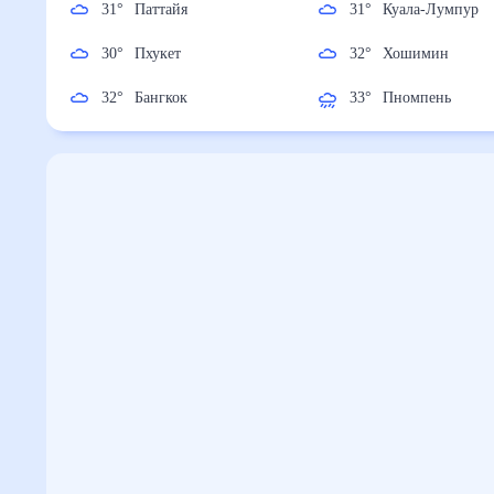
31
°
Паттайя
31
°
Куала-Лумпу
30
°
Пхукет
32
°
Хошимин
32
°
Бангкок
33
°
Пномпень