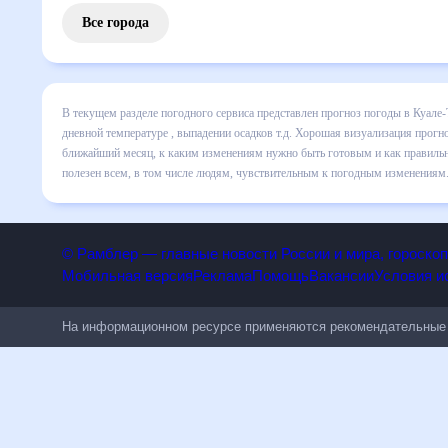
Все города
В текущем разделе погодного сервиса представлен прогноз
на месяц включает все сведения по дневной температуре ,
изменения в динамике и даст понять, какая будет погода 
и как правильно спланировать 30 дней. Подобный прогноз п
числе людям, чувствительным к погодным изменениям.
© Рамблер — главные новости России и мира, гороск
Мобильная версия
Реклама
Помощь
Вакансии
Условия
На информационном ресурсе применяются рекомендательн