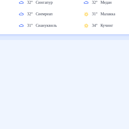
р
32
°
Сингапур
32
°
Медан
32
°
Сиемреап
31
°
Малакка
31
°
Сиануквиль
34
°
Кучинг