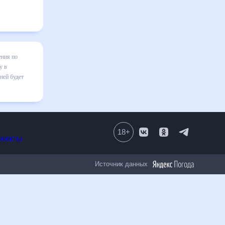
Тренгану
ь готовым
в том
18
+
Все проекты
Источник данных