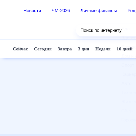
Новости
ЧМ-2026
Личные финансы
Ро
Еда
Поиск по интернету
Здор
Разв
Сейчас
Сегодня
Завтра
3 дня
Неделя
10 д
Дом 
Спор
Карь
Авто
Техн
Жизн
Сбер
Горо