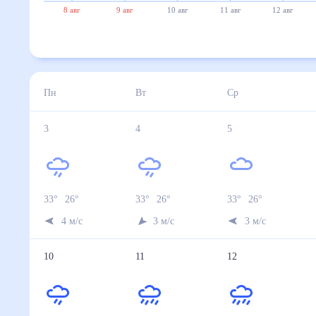
8 авг
9 авг
10 авг
11 авг
12 авг
Пн
Вт
Ср
3
4
5
33
°
26
°
33
°
26
°
33
°
26
°
4
м/с
3
м/с
3
м/с
10
11
12