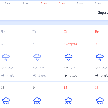
13 авг
14 авг
15 авг
16 авг
17 авг
18 авг
Чт
Пт
Сб
Вс
6
7
8
августа
9
33
°
26
°
33
°
27
°
32
°
26
°
33
°
26
4
м/с
5
м/с
3
м/с
3
м/
13
14
15
16