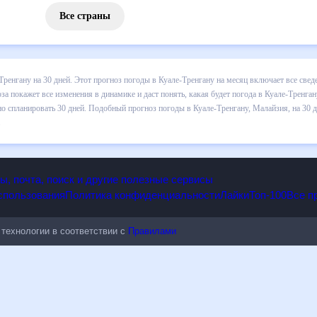
Все страны
 погоды в Куале-Тренгану на 30 дней. Этот прогноз погоды в Куале-
 выпадении осадков т.д. Хорошая визуализация прогноза покажет все
в Куале-Тренгану в ближайший месяц, к каким изменениям нужно быт
огоды в Куале-Тренгану, Малайзия, на 30 дней будет полезен всем, 
опы, почта, поиск и другие полезные сервисы
 использования
Политика конфиденциальности
Лайки
Топ-100
ые технологии в соответствии с
Правилами