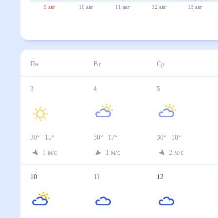
9 авг
10 авг
11 авг
12 авг
13 авг
Пн
Вт
Ср
3
4
5
30
°
15
°
30
°
17
°
30
°
18
°
1
м/с
1
м/с
2
м/с
10
11
12