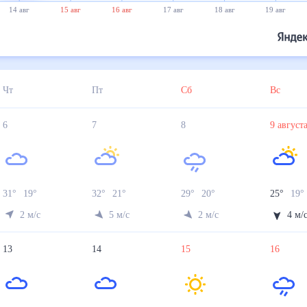
14 авг
15 авг
16 авг
17 авг
18 авг
19 авг
Чт
Пт
Сб
Вс
6
7
8
9
авгус
31
°
19
°
32
°
21
°
29
°
20
°
25
°
19
°
2
м/с
5
м/с
2
м/с
4
м/
13
14
15
16