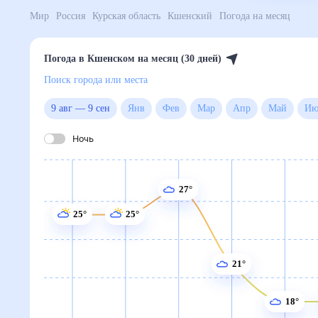
Мир
Россия
Курская область
Кшенский
Погода на
Погода в Кшенском на месяц (30 дней)
Поиск города или места
9 авг
—
9 сен
Янв
Фев
Мар
Апр
Май
Ночь
27°
25°
25°
21°
18°