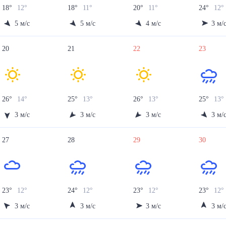
18
°
12
°
18
°
11
°
20
°
11
°
24
°
12
°
5
м/с
5
м/с
4
м/с
3
м/
20
21
22
23
26
°
14
°
25
°
13
°
26
°
13
°
25
°
13
°
3
м/с
3
м/с
3
м/с
3
м/
27
28
29
30
23
°
12
°
24
°
12
°
23
°
12
°
23
°
12
°
3
м/с
3
м/с
3
м/с
3
м/