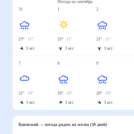
Погода на
сентябрь
31
1
2
23
°
11
°
22
°
11
°
21
°
11
°
3
м/с
3
м/с
3
м/с
7
8
9
21
°
10
°
19
°
10
°
20
°
10
°
3
м/с
3
м/с
3
м/с
Кшенский
— погода рядом
на месяц (30 дней)