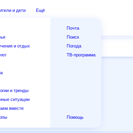
дители и дети
Ещё
Почта
овье
Поиск
лечения и отдых
Погода
ней
14 дней
Месяц
Выходные
Для садовода
и уют
ТВ-программа
т
ера
ологии и тренды
енные ситуации
егаем вместе
скопы
Помощь