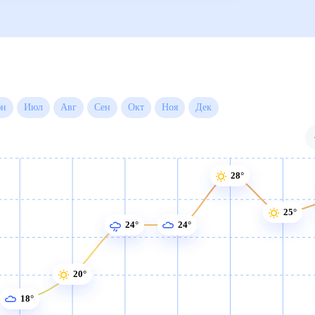
 месяц
Июн
Июл
Авг
Сен
Окт
Ноя
Дек
28°
25°
24°
24°
20°
18°