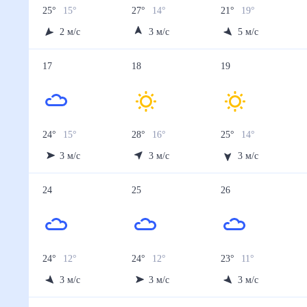
25
°
15
°
27
°
14
°
21
°
19
°
2
м/с
3
м/с
5
м/с
17
18
19
24
°
15
°
28
°
16
°
25
°
14
°
3
м/с
3
м/с
3
м/с
24
25
26
24
°
12
°
24
°
12
°
23
°
11
°
3
м/с
3
м/с
3
м/с