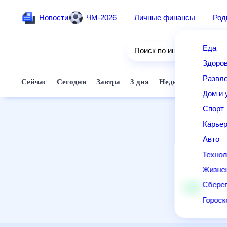
Новости
ЧМ-2026
Личные финансы
Ро
Еда
Поиск по интернету
Здор
Разв
Сейчас
Сегодня
Завтра
3 дня
Неделя
10 д
Дом 
Спор
Карь
Авто
Техн
Жизн
Сбер
Горо