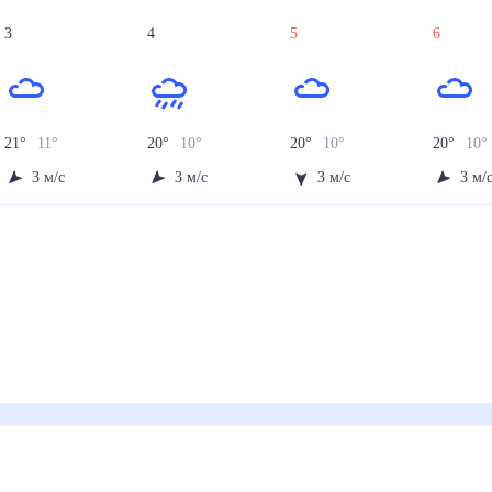
3
4
5
6
21
°
11
°
20
°
10
°
20
°
10
°
20
°
10
°
3
м/с
3
м/с
3
м/с
3
м/