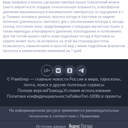
виде графиков и иконок, где кроме температурных показателей можно
узнать вероятность осадков, относительную влажность, атмосферное
давление, максимальную и минимальную температуру по ощущению и т.
д. Помимо основных данных, прогноз погоды в Кротовке на неделю
включает длительность светового дня с обозначением восхода и захода
солнца, состояния луны, предупреждения о грядущих магнитных бурях, а
также перепадах атмосферного давления, похолоданиях и потеплениях.
Для тех гостей нашего сайта, кому подробная погода в Кротовке на
неделю может быть не интересна, на этой же странице доступна
возможность переключения в простой вид с менее подробным форматом
прогноза и климатических изменений на 7 дней.
18
+
© Рамблер — главные новости России и мира,
гороскопы, почта, поиск и другие полезные сервисы
Полная версия
Помощь
Условия использования
Политика конфиденциальности
Лайки
Топ-100
Все проекты
На информационном ресурсе применяются
рекомендательные технологии в соответствии с
Правилами