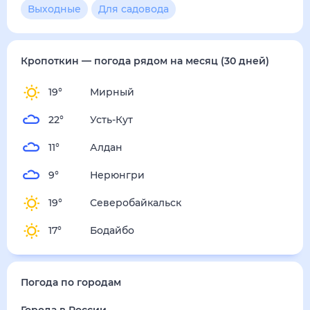
Выходные
Для садовода
Кропоткин
— погода рядом
на месяц (30 дней)
19
°
Мирный
22
°
Усть-Кут
11
°
Алдан
9
°
Нерюнгри
19
°
Северобайкальск
17
°
Бодайбо
Погода по городам