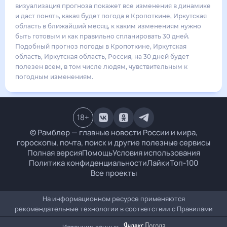
визуализация прогноза покажет все изменения в динамике
и даст понять, какая будет погода в Кропоткине, Иркутская
область в ближайший месяц, к каким изменениям нужно
быть готовым и как правильно спланировать 30 дней.
Подобный прогноз погоды в Кропоткине, Иркутская
область, Иркутская область, Россия, на 30 дней будет
полезен всем, в том числе людям, чувствительным к
погодным изменениям.
18
+
© Рамблер — главные новости России и мира,
гороскопы, почта, поиск и другие полезные сервисы
Полная версия
Помощь
Условия использования
Политика конфиденциальности
Лайки
Топ-100
Все проекты
На информационном ресурсе применяются
рекомендательные технологии в соответствии с
Правилами
Источник данных