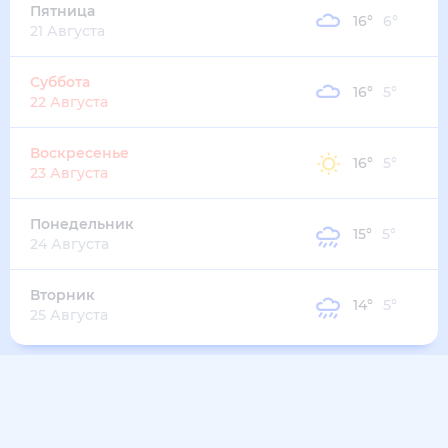
Пятница
16
°
6
°
21 Августа
Суббота
16
°
5
°
22 Августа
Воскресенье
16
°
5
°
23 Августа
Понедельник
15
°
5
°
24 Августа
Вторник
14
°
5
°
25 Августа