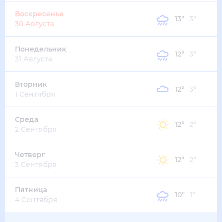
Воскресенье
13
°
3
°
30 Августа
Понедельник
12
°
3
°
31 Августа
Вторник
12
°
3
°
1 Сентября
Среда
12
°
2
°
2 Сентября
Четверг
12
°
2
°
3 Сентября
Пятница
10
°
1
°
4 Сентября