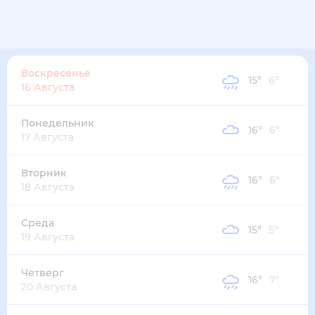
Воскресенье
15
°
6
°
16 Августа
Понедельник
16
°
6
°
17 Августа
Вторник
16
°
6
°
18 Августа
Среда
15
°
5
°
19 Августа
Четверг
16
°
7
°
20 Августа