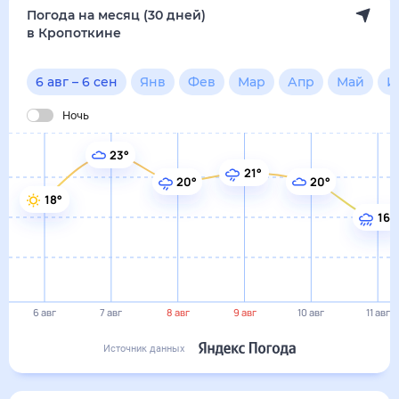
Погода на месяц (30 дней)
в Кропоткине
6 авг
–
6 сен
Янв
Фев
Мар
Апр
Май
И
Ночь
23°
21°
20°
20°
18°
16°
6 авг
7 авг
8 авг
9 авг
10 авг
11 авг
Источник данных