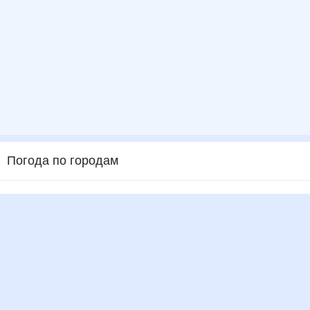
Погода по городам
Города в России
Города в мире