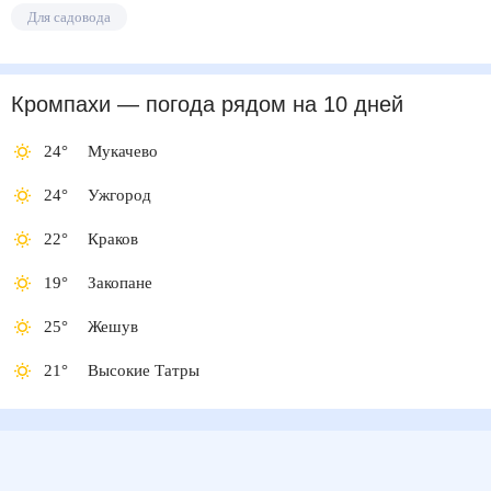
Для садовода
Кромпахи
— погода рядом
на 10 дней
24
°
Мукачево
24
°
Ужгород
22
°
Краков
19
°
Закопане
25
°
Жешув
21
°
Высокие Татры