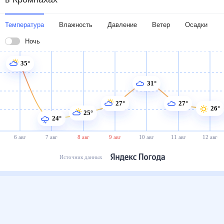
Температура
Влажность
Давление
Ветер
Осадки
Ночь
35°
31°
27°
27°
26°
25°
24°
6 авг
7 авг
8 авг
9 авг
10 авг
11 авг
12 авг
Источник данных