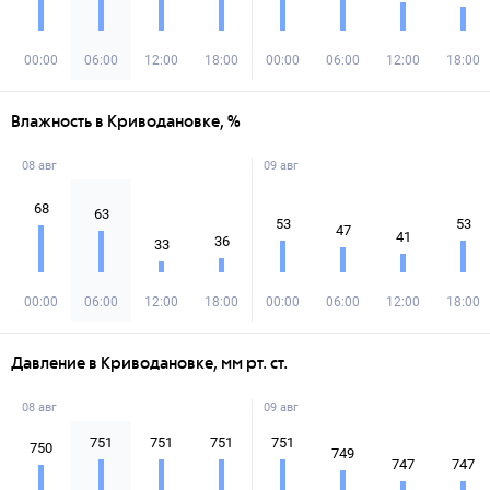
00:00
06:00
12:00
18:00
00:00
06:00
12:00
18:00
Влажность в Криводановке, %
08 авг
09 авг
68
63
53
53
47
41
36
33
00:00
06:00
12:00
18:00
00:00
06:00
12:00
18:00
Давление в Криводановке, мм рт. ст.
08 авг
09 авг
751
751
751
751
750
749
747
747