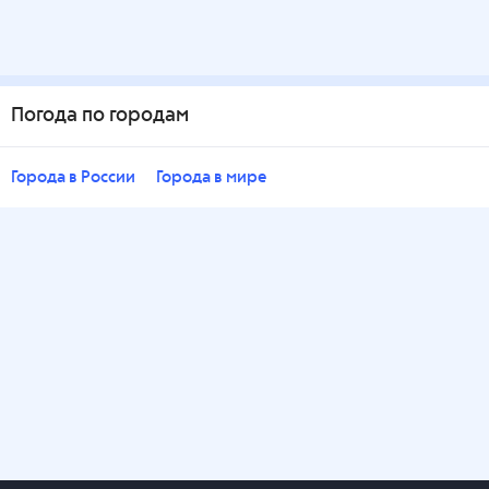
Погода по городам
Города в России
Города в мире