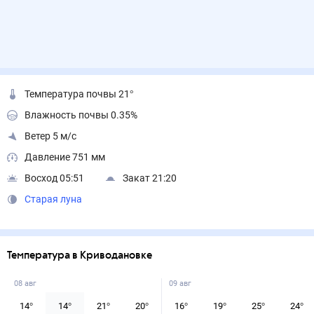
Температура почвы 21°
Влажность почвы 0.35%
Ветер 5 м/с
Давление 751 мм
Восход 05:51
Закат 21:20
Старая луна
Температура в Криводановке
08 авг
09 авг
14
°
14
°
21
°
20
°
16
°
19
°
25
°
24
°