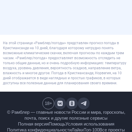
На этой странице «Рамблер/погоды» представлен прогноз погоды в
Кристиансанде на 10 дней, благодаря которому нетрудно понять
возможные климатические скачки, включая прогнозы по каждым трем
часам. «Рамблер/погода» предоставляет возможность отследить не
только общие данные, но и очень подробную информацию: температуру
воздуха, уровень давления, вероятность осадков, направление ветра,
влажность и многое другое. Погода в Кристиансанде, Норвегия, на 10
дней отображается в виде наглядных и простых графиков, в которых
доступны все полезные данные для планирования своего времени.
18
+
© Рамблер — главные новости России и мира,
гороскопы, почта, поиск и другие полезные сервисы
Полная версия
Помощь
Условия использования
Политика конфиденциальности
Лайки
Топ-100