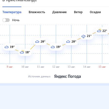
Температура
Влажность
Давление
Ветер
Осадки
Ночь
22°
21°
20°
20°
19°
19°
18°
9 авг
10 авг
11 авг
12 авг
13 авг
14 авг
15 авг
Источник данных