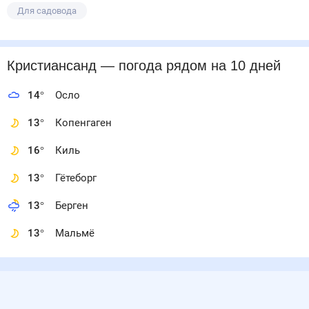
Для садовода
Кристиансанд
— погода рядом
на 10 дней
14
°
Осло
13
°
Копенгаген
16
°
Киль
13
°
Гётеборг
13
°
Берген
13
°
Мальмё