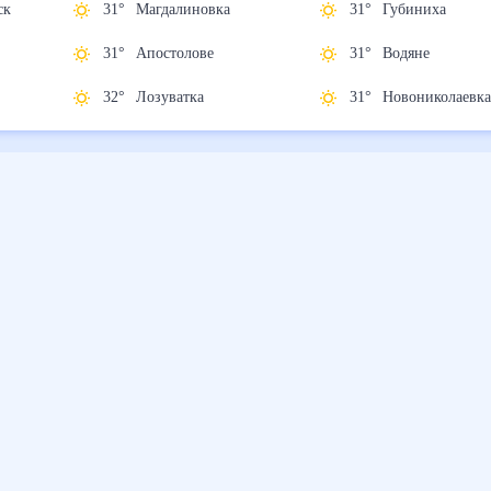
жинск
31
°
Магдалиновка
31
°
Губиниха
31
°
Апостолове
31
°
Водяне
к
32
°
Лозуватка
31
°
Новониколае