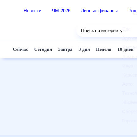
Новости
ЧМ-2026
Личные финансы
Ро
Еда
Поиск по интернету
Здор
Разв
Сейчас
Сегодня
Завтра
3 дня
Неделя
10 д
Дом 
Спор
Карь
Авто
Техн
Жизн
Сбер
Горо