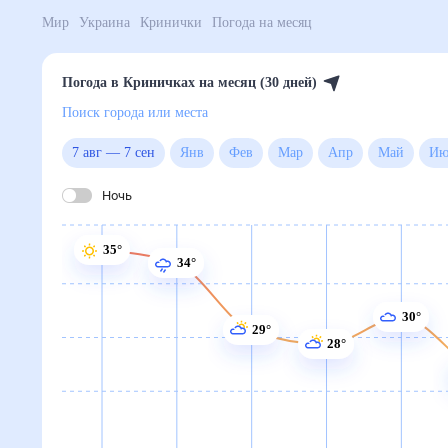
Мир
Украина
Кринички
Погода на месяц
Погода в Криничках на месяц (30 дней)
Поиск города или места
7 авг
—
7 сен
Янв
Фев
Мар
Апр
Май
Ночь
35°
34°
30°
29°
28°