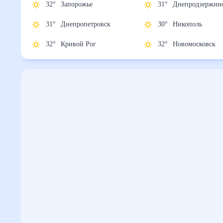
32
°
Запорожье
31
°
Днепродзер
31
°
Днепропетровск
30
°
Никополь
32
°
Кривой Рог
32
°
Новомосковс