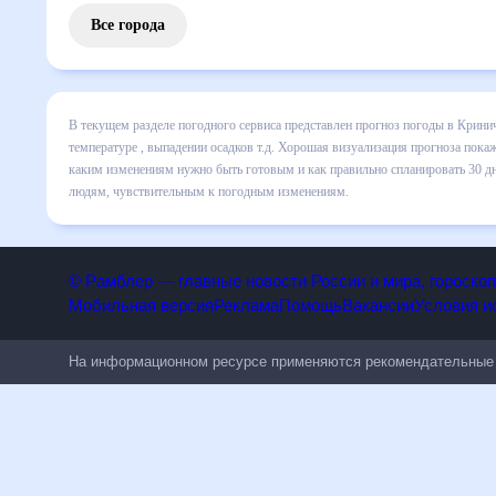
Все города
В текущем разделе погодного сервиса представлен прогноз
включает все сведения по дневной температуре , выпадени
динамике и даст понять, какая будет погода в Криничках 
спланировать 30 дней. Подобный прогноз погоды в Криничка
чувствительным к погодным изменениям.
© Рамблер — главные новости России и мира, гороск
Мобильная версия
Реклама
Помощь
Вакансии
Условия
На информационном ресурсе применяются рекомендательн