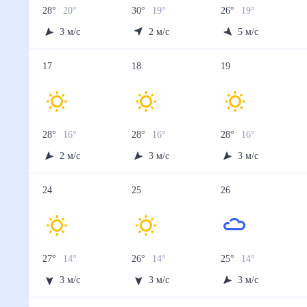
28
°
20
°
30
°
19
°
26
°
19
°
3
м/с
2
м/с
5
м/с
17
18
19
28
°
16
°
28
°
16
°
28
°
16
°
2
м/с
3
м/с
3
м/с
24
25
26
27
°
14
°
26
°
14
°
25
°
14
°
3
м/с
3
м/с
3
м/с