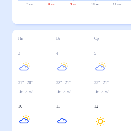
7 авг
8 авг
9 авг
10 авг
11 авг
Пн
Вт
Ср
3
4
5
31
°
20
°
32
°
21
°
33
°
21
°
3
м/с
3
м/с
3
м/с
10
11
12