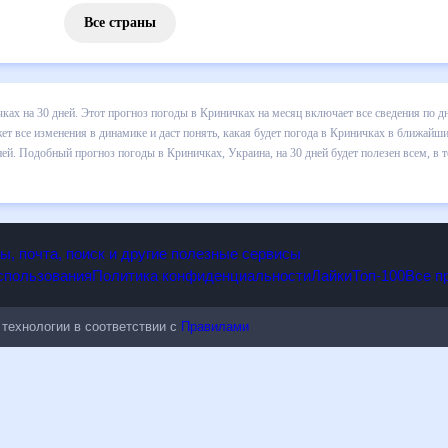
Все страны
 погоды в Криничках на 30 дней. Этот прогноз погоды в Криничках н
и осадков т.д. Хорошая визуализация прогноза покажет все изменени
в ближайший месяц, к каким изменениям нужно быть готовым и как пр
х, Украина, на 30 дней будет полезен всем, в том числе людям,
опы, почта, поиск и другие полезные сервисы
 использования
Политика конфиденциальности
Лайки
Топ-100
ые технологии в соответствии с
Правилами