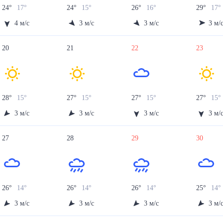
24
°
17
°
24
°
15
°
26
°
16
°
29
°
17
°
4
м/с
3
м/с
3
м/с
3
м/
20
21
22
23
28
°
15
°
27
°
15
°
27
°
15
°
27
°
15
°
3
м/с
3
м/с
3
м/с
3
м/
27
28
29
30
26
°
14
°
26
°
14
°
26
°
14
°
25
°
14
°
3
м/с
3
м/с
3
м/с
3
м/