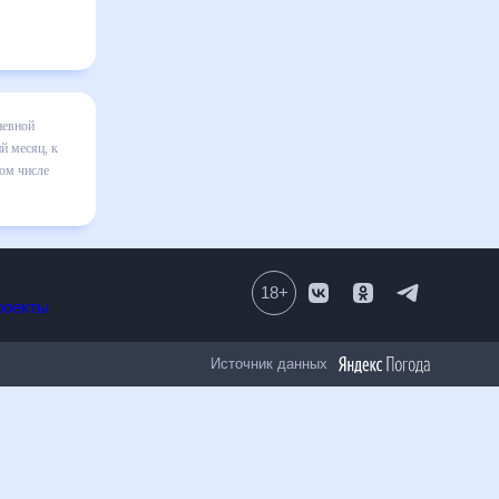
а месяц
я в
авильно
18
+
Все проекты
Источник данных