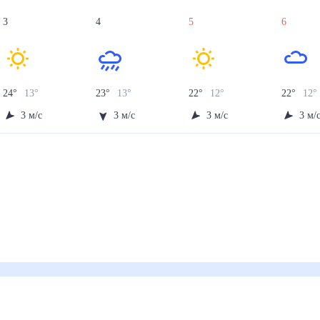
3
4
5
6
24
°
13
°
23
°
13
°
22
°
12
°
22
°
12
°
3
м/с
3
м/с
3
м/с
3
м/