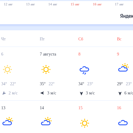
12 авг
13 авг
14 авг
15 авг
16 авг
17 авг
Чт
Пт
Сб
Вс
6
7
августа
8
9
34
°
22
°
35
°
22
°
34
°
23
°
29
°
23
2
м/с
3
м/с
3
м/с
6
м/
13
14
15
16