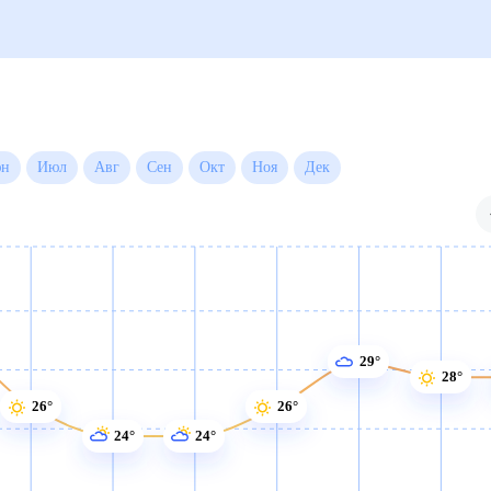
Июн
Июл
Авг
Сен
Окт
Ноя
Дек
29°
28°
26°
26°
24°
24°