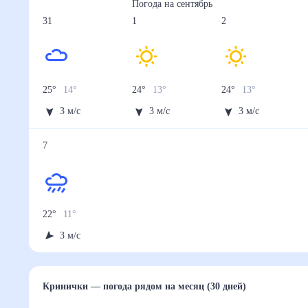
Погода на
сентябрь
31
1
2
25
°
14
°
24
°
13
°
24
°
13
°
3
м/с
3
м/с
3
м/с
7
22
°
11
°
3
м/с
Кринички
— погода рядом
на месяц (30 дней)