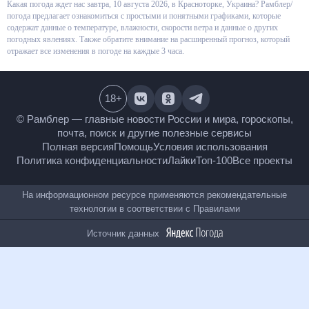
Какая погода ждет нас завтра, 10 августа 2026, в Красноторке, Украина?
Рамблер/погода предлагает ознакомиться с простыми и понятными
графиками, которые содержат данные о температуре, влажности,
скорости ветра и данные о других погодных явлениях. Также обратите
внимание на расширенный прогноз, который отражает все изменения в
погоде на каждые 3 часа.
18
+
© Рамблер — главные новости России и мира,
гороскопы, почта, поиск и другие полезные сервисы
Полная версия
Помощь
Условия использования
Политика конфиденциальности
Лайки
Топ-100
Все проекты
На информационном ресурсе применяются
рекомендательные технологии в соответствии с
Правилами
Источник данных