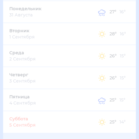
Понедельник
27
°
16
°
31 Августа
Вторник
28
°
16
°
1 Сентября
Среда
26
°
15
°
2 Сентября
Четверг
26
°
15
°
3 Сентября
Пятница
25
°
15
°
4 Сентября
Суббота
25
°
14
°
5 Сентября