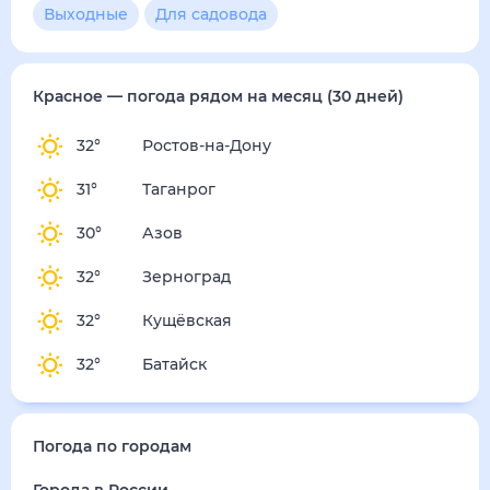
Выходные
Для садовода
Красное
— погода рядом
на месяц (30 дней)
32
°
Ростов-на-Дону
31
°
Таганрог
30
°
Азов
32
°
Зерноград
32
°
Кущёвская
32
°
Батайск
Погода по городам