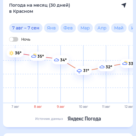
Погода на месяц (30 дней)
в Красном
7 авг
–
7 сен
Янв
Фев
Мар
Апр
Май
И
Ночь
36°
35°
34°
33°
32°
31°
7 авг
8 авг
9 авг
10 авг
11 авг
12 авг
Источник данных