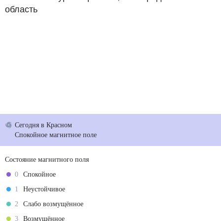
область
Сегодня
в Красном
Спокойное магнитное поле
Состояние магнитного поля
0
Спокойное
1
Неустойчивое
2
Слабо возмущённое
3
Возмущённое