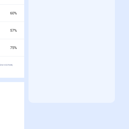
60
%
57
%
75
%
ом холме,