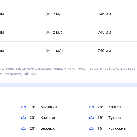
мм
2
м/с
745
мм
мм
2
м/с
745
мм
мм
1
м/с
746
мм
 влажность воздуха 96%, атмосферное давление 741 мм. р.т., ветер None 0 м/с. Ночью в Красн
ь, ветер западный 2 м/с.
19
°
Мышкин
20
°
Кашин
20
°
Калязин
19
°
Тутаев
20
°
Бежецк
16
°
Устюжна