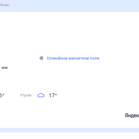
ейчас
Спокойное магнитное поле
1 мм
6
°
17
°
Утром