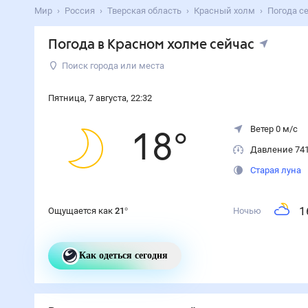
Мир
Россия
Тверская область
Красный холм
Погода с
Погода
в Красном холме
сейчас
Поиск города или места
Пятница
,
7
августа
,
22
:
32
Ветер 0 м/с
18
°
Давление 74
Старая луна
1
Ощущается как
21
°
Ночью
Как одеться сегодня