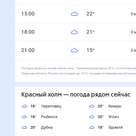
15
:00
22
°
0
18
:00
21
°
0
21
:00
15
°
0
Погода в Красном холме сейчас: ясно. Температура воздуха 18°С, относительная
Тверская область, Россия, похолодает до 16°С, ожидается переменная облачност
Красный холм
— погода рядом
сейчас
18
°
Череповец
20
°
Кимры
18
°
Рыбинск
20
°
Углич
20
°
Дубна
18
°
Удомля