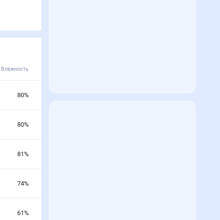
Влажность
80
%
80
%
81
%
74
%
61
%