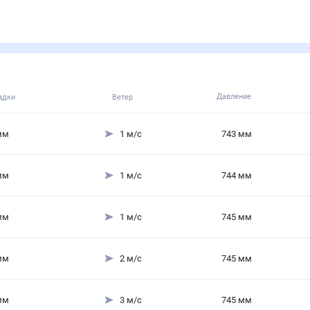
Давление
адки
Ветер
мм
1
м/с
743
мм
мм
1
м/с
744
мм
мм
1
м/с
745
мм
мм
2
м/с
745
мм
мм
3
м/с
745
мм