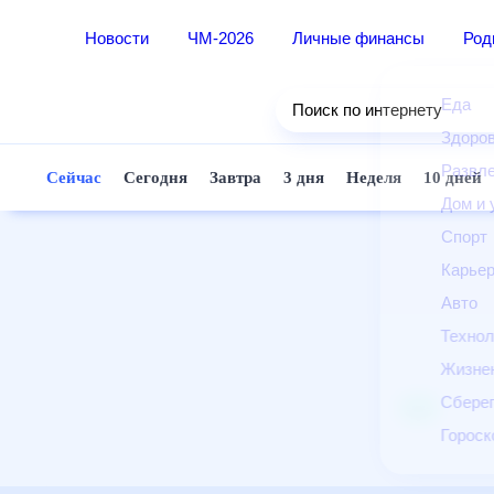
Новости
ЧМ-2026
Личные финансы
Ро
Еда
Поиск по интернету
Здор
Разв
Сейчас
Сегодня
Завтра
3 дня
Неделя
10 д
Дом 
Спор
Карь
Авто
Техн
Жизн
Сбер
Горо