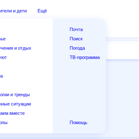
дители и дети
Ещё
Почта
овье
Поиск
лечения и отдых
Погода
ней
14 дней
Месяц
Выходные
Для садовода
и уют
ТВ-программа
т
ера
ологии и тренды
енные ситуации
егаем вместе
скопы
Помощь