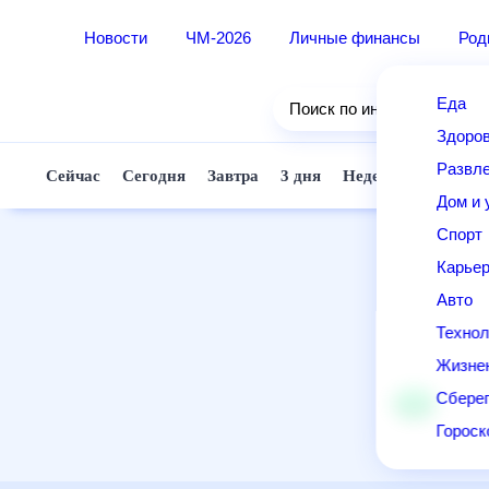
Новости
ЧМ-2026
Личные финансы
Ро
Еда
Поиск по интернету
Здор
Разв
Сейчас
Сегодня
Завтра
3 дня
Неделя
10 д
Дом 
Спор
Карь
Авто
Техн
Жизн
Сбер
Горо