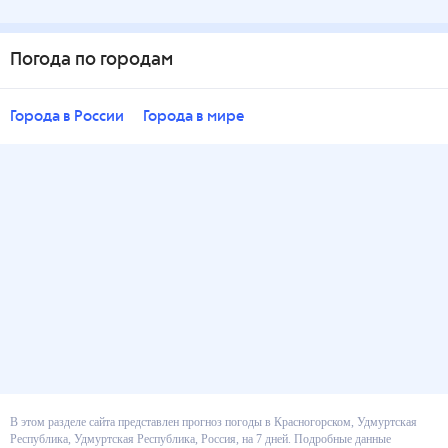
Погода по городам
Города в России
Города в мире
В этом разделе сайта представлен прогноз погоды в Красногорском,
Удмуртская Республика, Удмуртская Республика, Россия, на 7 дней.