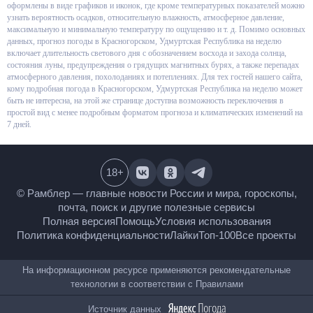
Подробные данные оформлены в виде графиков и иконок, где кроме
температурных показателей можно узнать вероятность осадков,
относительную влажность, атмосферное давление, максимальную и
минимальную температуру по ощущению и т. д. Помимо основных
данных, прогноз погоды в Красногорском, Удмуртская Республика на
неделю включает длительность светового дня с обозначением восхода и
захода солнца, состояния луны, предупреждения о грядущих магнитных
бурях, а также перепадах атмосферного давления, похолоданиях и
потеплениях. Для тех гостей нашего сайта, кому подробная погода в
Красногорском, Удмуртская Республика на неделю может быть не
интересна, на этой же странице доступна возможность переключения в
простой вид с менее подробным форматом прогноза и климатических
изменений на 7 дней.
18
+
© Рамблер — главные новости России и мира,
гороскопы, почта, поиск и другие полезные сервисы
Полная версия
Помощь
Условия использования
Политика конфиденциальности
Лайки
Топ-100
Все проекты
На информационном ресурсе применяются