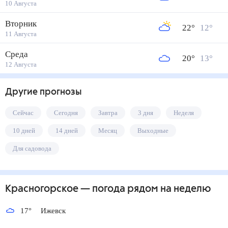
10 Августа
Вторник
22
°
12
°
11 Августа
Среда
20
°
13
°
12 Августа
Другие прогнозы
Сейчас
Сегодня
Завтра
3 дня
Неделя
10 дней
14 дней
Месяц
Выходные
Для садовода
Красногорское
— погода рядом
на неделю
17
°
Ижевск