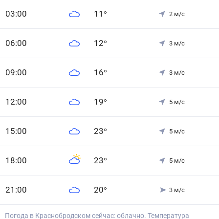
0
3
:00
11
°
2
м/с
0
6
:00
12
°
3
м/с
0
9
:00
16
°
3
м/с
12
:00
19
°
5
м/с
15
:00
23
°
5
м/с
18
:00
23
°
5
м/с
21
:00
20
°
3
м/с
Погода в Краснобродском сейчас: облачно. Температура