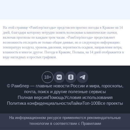
На этой странице «Рамблер/погоды» представлен прогноз погоды в
Кракове на 14 дней, благодаря которому нетрудно понять возможные
климатические скачки, включая прогнозы по каждым трем часам.
«Рамблер/погода» предоставляет возможность отследить не только
общие данные, но и следующую информацию: температуру воздуха,
уровень давления, вероятность осадков, направление ветра, влажность и
многое другое. Погода в Кракове, Польша, на 14 дней отображается в
виде наглядных и простых графиков.
18
+
© Рамблер — главные новости России и мира,
гороскопы, почта, поиск и другие полезные сервисы
Полная версия
Помощь
Условия использования
Политика конфиденциальности
Лайки
Топ-100
Все проекты
На информационном ресурсе применяются