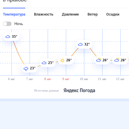
Температура
Влажность
Давление
Ветер
Осадки
Ночь
35°
32°
26°
26°
26°
25°
23°
6 авг
7 авг
8 авг
9 авг
10 авг
11 авг
12 авг
Источник данных