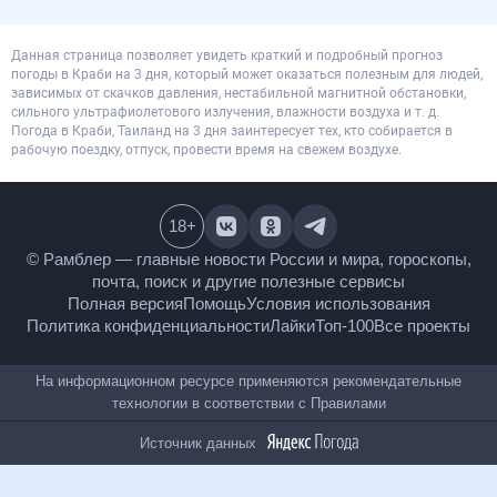
Данная страница позволяет увидеть краткий и подробный прогноз
погоды в Краби на 3 дня, который может оказаться полезным для людей,
зависимых от скачков давления, нестабильной магнитной обстановки,
сильного ультрафиолетового излучения, влажности воздуха и т. д.
Погода в Краби, Таиланд на 3 дня заинтересует тех, кто собирается в
рабочую поездку, отпуск, провести время на свежем воздухе.
18
+
© Рамблер — главные новости России и мира,
гороскопы, почта, поиск и другие полезные сервисы
Полная версия
Помощь
Условия использования
Политика конфиденциальности
Лайки
Топ-100
Все проекты
На информационном ресурсе применяются
рекомендательные технологии в соответствии с
Правилами
Источник данных