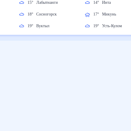
15
°
Лабытнанги
14
°
Инта
18
°
Сосногорск
17
°
Микунь
19
°
Вуктыл
19
°
Усть-Кулом