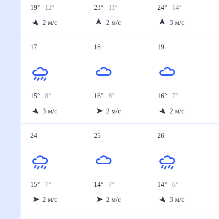
19
°
12
°
23
°
11
°
24
°
14
°
2
м/с
2
м/с
3
м/с
17
18
19
15
°
8
°
16
°
8
°
16
°
7
°
3
м/с
2
м/с
2
м/с
24
25
26
15
°
7
°
14
°
7
°
14
°
6
°
2
м/с
2
м/с
3
м/с