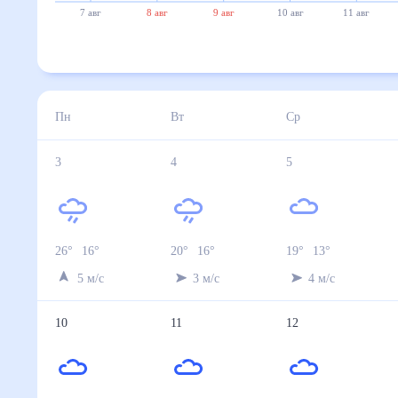
7 авг
8 авг
9 авг
10 авг
11 авг
Пн
Вт
Ср
3
4
5
26
°
16
°
20
°
16
°
19
°
13
°
5
м/с
3
м/с
4
м/с
10
11
12