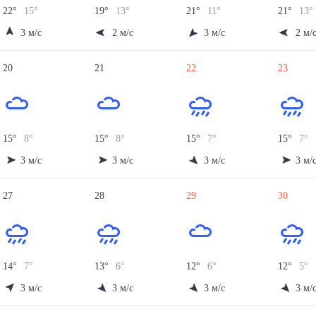
22
°
15
°
19
°
13
°
21
°
11
°
21
°
13
°
3
м/с
2
м/с
3
м/с
2
м/
20
21
22
23
15
°
8
°
15
°
8
°
15
°
7
°
15
°
7
°
3
м/с
3
м/с
3
м/с
3
м/
27
28
29
30
14
°
7
°
13
°
6
°
12
°
6
°
12
°
5
°
3
м/с
3
м/с
3
м/с
3
м/