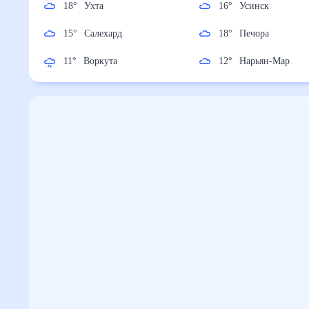
18
°
Ухта
16
°
Усинск
15
°
Салехард
18
°
Печора
11
°
Воркута
12
°
Нарьян-Мар