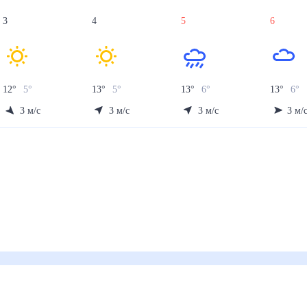
3
4
5
6
12
°
5
°
13
°
5
°
13
°
6
°
13
°
6
°
3
м/с
3
м/с
3
м/с
3
м/