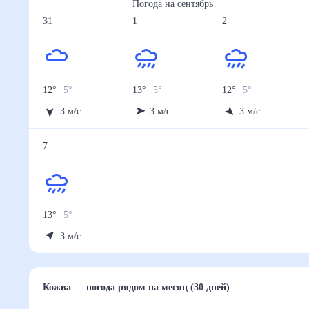
Погода на
сентябрь
31
1
2
12
°
5
°
13
°
5
°
12
°
5
°
3
м/с
3
м/с
3
м/с
7
13
°
5
°
3
м/с
Кожва
— погода рядом
на месяц (30 дней)