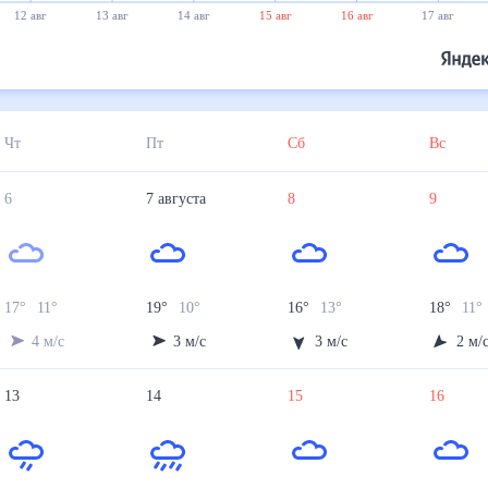
12 авг
13 авг
14 авг
15 авг
16 авг
17 авг
Чт
Пт
Сб
Вс
6
7
августа
8
9
17
°
11
°
19
°
10
°
16
°
13
°
18
°
11
°
4
м/с
3
м/с
3
м/с
2
м/
13
14
15
16