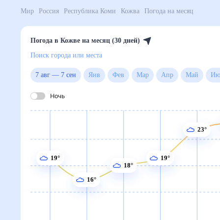
Мир
Россия
Республика Коми
Кожва
Погода на м
Погода в Кожве на месяц (30 дней)
Поиск города или места
7 авг
—
7 сен
Янв
Фев
Мар
Апр
Май
Ночь
23°
19°
19°
18°
16°