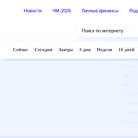
Новости
ЧМ-2026
Личные финансы
Ро
Еда
Поиск по интернету
Здор
Разв
Сейчас
Сегодня
Завтра
3 дня
Неделя
10 д
Дом 
Спор
Карь
Авто
Техн
Жизн
Сбер
Горо