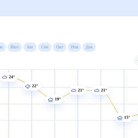
есяц
Июн
Июл
Авг
Сен
Окт
Ноя
Дек
24°
22°
21°
21°
19°
15°