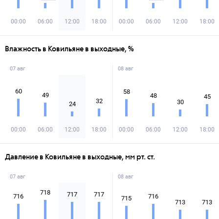
00:00
06:00
12:00
18:00
00:00
06:00
12:00
18:00
Влажность в Ковильяне в выходные, %
07 авг
08 авг
60
58
49
48
45
32
30
24
00:00
06:00
12:00
18:00
00:00
06:00
12:00
18:00
Давление в Ковильяне в выходные, мм рт. ст.
07 авг
08 авг
718
717
717
716
716
715
713
713