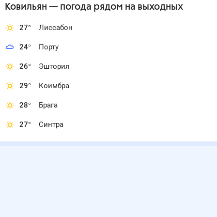
Ковильян
— погода рядом
на выходных
27
°
Лиссабон
24
°
Порту
26
°
Эшторил
29
°
Коимбра
28
°
Брага
27
°
Синтра