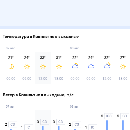
Температура в Ковильяне в выходные
07 авг
08 авг
21
°
24
°
33
°
31
°
22
°
24
°
32
°
27
°
00:00
06:00
12:00
18:00
00:00
06:00
12:00
18:00
Ветер в Ковильяне в выходные, м/с
07 авг
08 авг
5
5
ЮЗ
СЗ
3
3
СЗ
СЗ
2
2
СЗ
СЗ
1
1
С
Ю