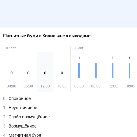
Магнитные бури в Ковильяне в выходные
07 авг
08 авг
1
1
1
1
0
0
0
0
00:00
06:00
12:00
18:00
00:00
06:00
12:00
18:00
0
Спокойное
1
Неустойчивое
2
Слабо возмущённое
3
Возмущённое
4
Магнитная буря