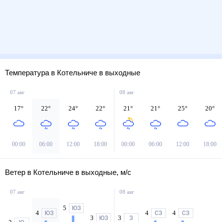
Температура в Котельниче в выходные
07 авг
08 авг
17
°
22
°
24
°
22
°
21
°
21
°
25
°
20
°
00:00
06:00
12:00
18:00
00:00
06:00
12:00
18:00
Ветер в Котельниче в выходные, м/с
07 авг
08 авг
5
ЮЗ
4
4
4
ЮЗ
СЗ
СЗ
3
3
ЮЗ
З