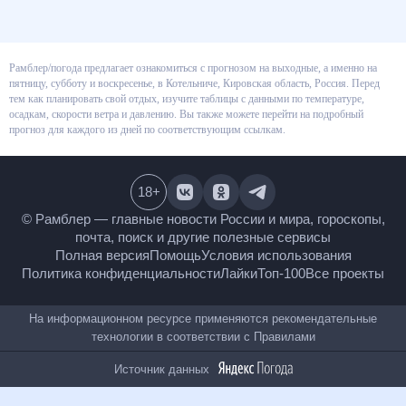
Рамблер/погода предлагает ознакомиться с прогнозом на выходные, а
именно на пятницу, субботу и воскресенье, в Котельниче, Кировская
область, Россия. Перед тем как планировать свой отдых, изучите
таблицы с данными по температуре, осадкам, скорости ветра и
давлению. Вы также можете перейти на подробный прогноз для каждого
из дней по соответствующим ссылкам.
18
+
© Рамблер — главные новости России и мира,
гороскопы, почта, поиск и другие полезные сервисы
Полная версия
Помощь
Условия использования
Политика конфиденциальности
Лайки
Топ-100
Все проекты
На информационном ресурсе применяются
рекомендательные технологии в соответствии с
Правилами
Источник данных