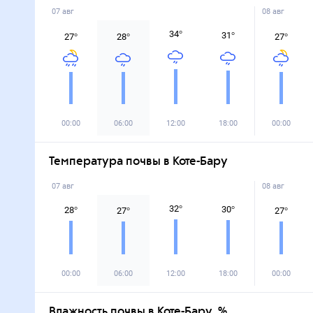
07 авг
08 авг
34
°
31
°
27
°
28
°
27
°
00:00
06:00
12:00
18:00
00:00
Температура почвы в Коте-Бару
07 авг
08 авг
32
°
30
°
28
°
27
°
27
°
00:00
06:00
12:00
18:00
00:00
Влажность почвы в Коте-Бару, %