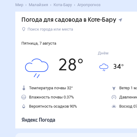
Мир
Малайзия
Кота-Бару
Агропрогноз
Погода для садовода в Коте-Бару
Поиск города или места
Пятница
,
7
августа
Днём
28
°
34
°
Температура почвы 32°
Ветер 1 м
Влажность почвы 0.37%
Давление
Вероятность осадков
90
%
Восход 07