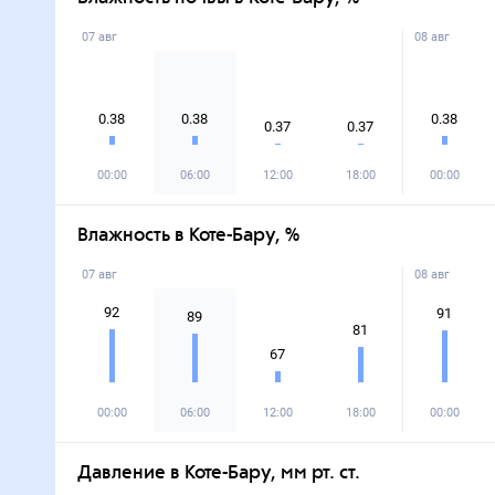
07 авг
08 авг
0.38
0.38
0.38
0.37
0.37
00:00
06:00
12:00
18:00
00:00
Влажность в Коте-Бару, %
07 авг
08 авг
92
91
89
81
67
00:00
06:00
12:00
18:00
00:00
Давление в Коте-Бару, мм рт. ст.