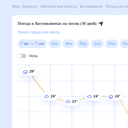
Мир
Беларусь
Могилёвская область
Костюковичи
Погода в Костюковичах на месяц (30 дней)
Поиск города или места
7 авг
—
7 сен
Янв
Фев
Мар
Апр
Май
Ночь
29°
24°
24°
24°
23°