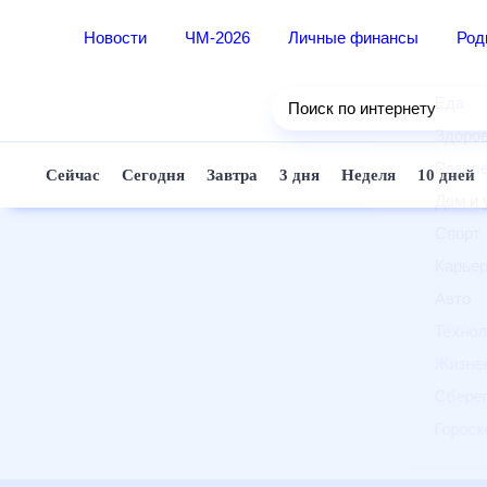
Новости
ЧМ-2026
Личные финансы
Ро
Еда
Поиск по интернету
Здор
Разв
Сейчас
Сегодня
Завтра
3 дня
Неделя
10 д
Дом 
Спор
Карь
Авто
Техн
Жизн
Сбер
Горо