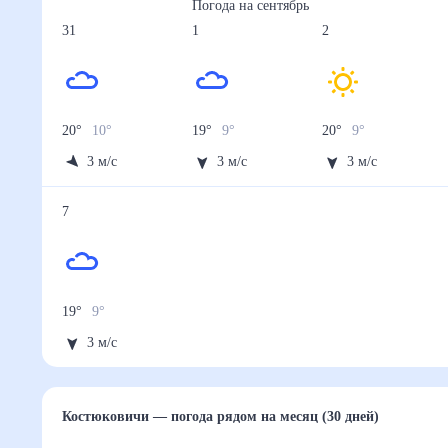
Погода на
сентябрь
31
1
2
20
°
10
°
19
°
9
°
20
°
9
°
3
м/с
3
м/с
3
м/с
7
19
°
9
°
3
м/с
Костюковичи
— погода рядом
на месяц (30 дней)