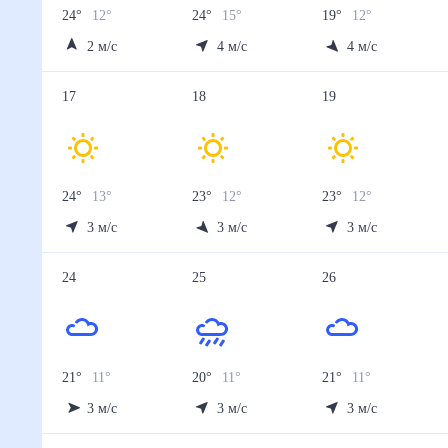
24
°
12
°
24
°
15
°
19
°
12
°
2
м/с
4
м/с
4
м/с
17
18
19
24
°
13
°
23
°
12
°
23
°
12
°
3
м/с
3
м/с
3
м/с
24
25
26
21
°
11
°
20
°
11
°
21
°
11
°
3
м/с
3
м/с
3
м/с