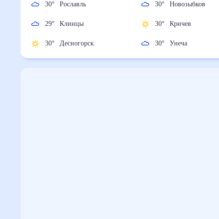
30
°
Рославль
30
°
Новозыбков
29
°
Клинцы
30
°
Кричев
30
°
Десногорск
30
°
Унеча