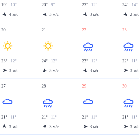
19
°
10
°
20
°
9
°
23
°
12
°
24
°
14
°
4
м/с
3
м/с
3
м/с
2
м/
20
21
22
23
23
°
12
°
24
°
12
°
23
°
12
°
22
°
11
°
3
м/с
3
м/с
3
м/с
3
м/
27
28
29
30
21
°
11
°
21
°
11
°
21
°
11
°
21
°
11
°
3
м/с
3
м/с
3
м/с
3
м/