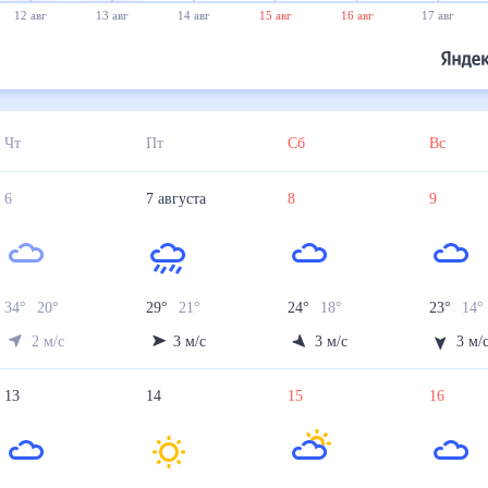
12 авг
13 авг
14 авг
15 авг
16 авг
17 авг
Чт
Пт
Сб
Вс
6
7
августа
8
9
34
°
20
°
29
°
21
°
24
°
18
°
23
°
14
°
2
м/с
3
м/с
3
м/с
3
м/
13
14
15
16