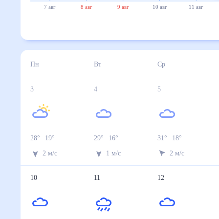
7 авг
8 авг
9 авг
10 авг
11 авг
Пн
Вт
Ср
3
4
5
28
°
19
°
29
°
16
°
31
°
18
°
2
м/с
1
м/с
2
м/с
10
11
12