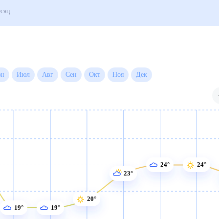
Погода на месяц
Июн
Июл
Авг
Сен
Окт
Ноя
Дек
24°
24°
23°
20°
19°
19°