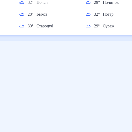
32
°
Почеп
29
°
Починок
28
°
Быхов
32
°
Погар
30
°
Стародуб
29
°
Сураж