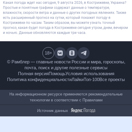
Какая погода ждет нас сегодня, 9 августа 2026, в Кострижевке, Украина?
Простые и понятные графики содержат данные о температуре,
влажности, скорости ветра и данные о других погодных явлениях. Также
есть расширенный прогноз на сутки, который покажет погоду в
Кострижевке по часам. Таким образом, вы можете узнать точный
прогноз, какая будет погода в Кострижевке сегодня утром, днем, вечером
и ночью. Данные обновляются каждые три часа.
18
+
© Рамблер — главные новости России и мира,
гороскопы, почта, поиск и другие полезные сервисы
Полная версия
Помощь
Условия использования
Политика конфиденциальности
Лайки
Топ-100
Все проекты
На информационном ресурсе применяются
рекомендательные технологии в соответствии с
Правилами
Источник данных