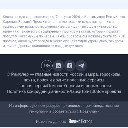
Какая погода ждет нас сегодня, 7 августа 2026, в Костомукше, Республика
Карелия, Россия? Простые и понятные графики содержат данные о
температуре, влажности, скорости ветра и данные о других погодных
явлениях. Также есть расширенный прогноз на сутки, который покажет
погоду в Костомукше по часам. Таким образом, вы можете узнать точный
прогноз, какая будет погода в Костомукше сегодня утром, днем, вечером
и ночью. Данные обновляются каждые три часа.
18
+
© Рамблер — главные новости России и мира,
гороскопы, почта, поиск и другие полезные сервисы
Полная версия
Помощь
Условия использования
Политика конфиденциальности
Лайки
Топ-100
Все проекты
На информационном ресурсе применяются
рекомендательные технологии в соответствии с
Правилами
Источник данных