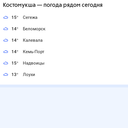
Костомукша
— погода рядом
сегодня
15
°
Сегежа
14
°
Беломорск
14
°
Калевала
14
°
Кемь-Порт
15
°
Надвоицы
13
°
Лоухи