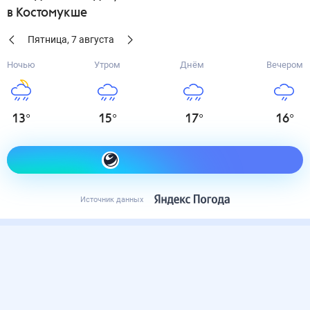
в Костомукше
Пятница
,
7
августа
Ночью
Утром
Днём
Вечером
13
°
15
°
17
°
16
°
Как одеться сегодня
Источник данных