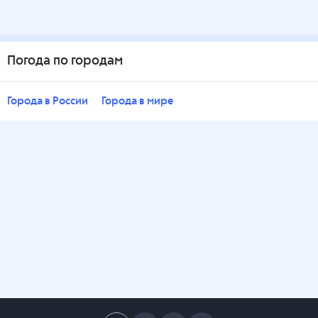
Погода по городам
Города в России
Города в мире