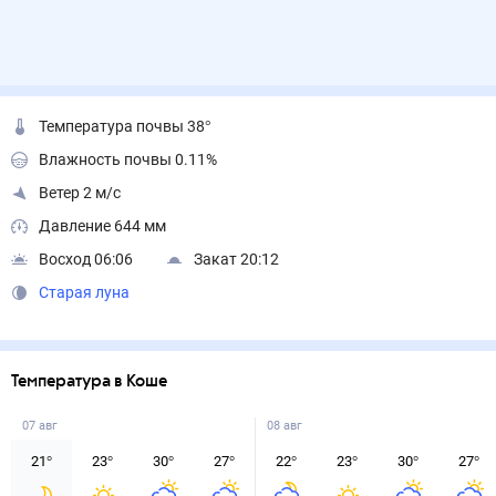
Температура почвы 38°
Влажность почвы 0.11%
Ветер 2 м/с
Давление 644 мм
Восход 06:06
Закат 20:12
Старая луна
Температура в Коше
07 авг
08 авг
21
°
23
°
30
°
27
°
22
°
23
°
30
°
27
°