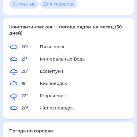
2
м/с
воскресенье
16 августа