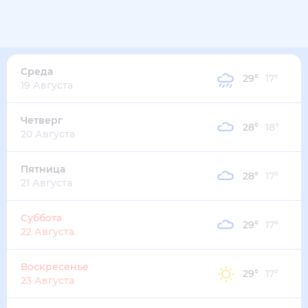
28
°
21
°
4
м/с
среда
12 августа