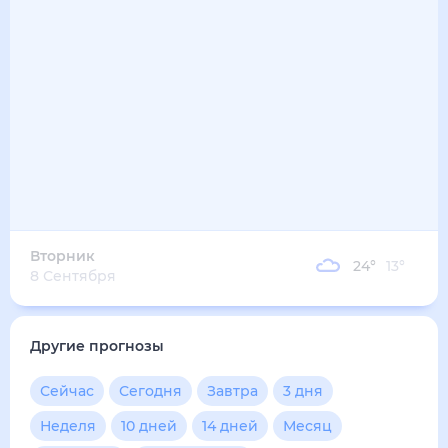
26
°
17
°