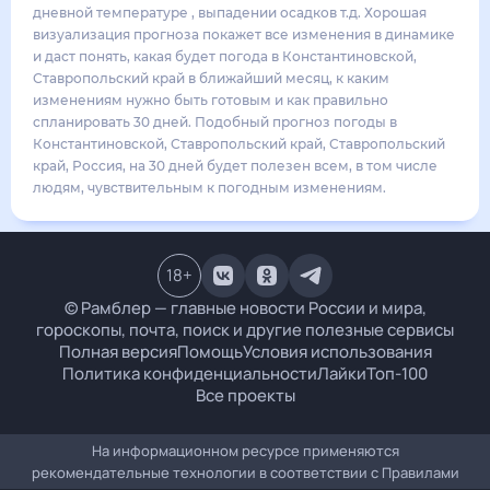
26
°
17
°
3
м/с
вторник
18 августа