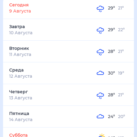
29
°
21
°
3
м/с
завтра
10 августа