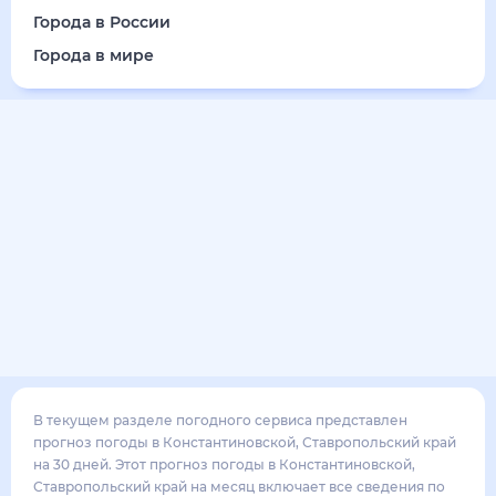
26
°
17
°
3
м/с
понедельник
17 августа