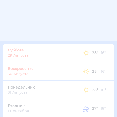
28
°
21
°
3
м/с
пятница
14 августа