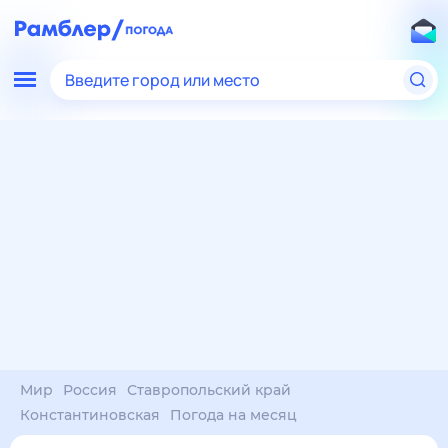
Введите город или место
Мир
Россия
Ставропольский край
Константиновская
Погода на месяц
Погода на месяц (30 дней)
в Константиновской
9 авг
–
9 сен
янв
фев
мар
апр
май
июн
июл
авг
сен
окт
ноя
дек
Ночь
30°
29°
29°
28°
28°