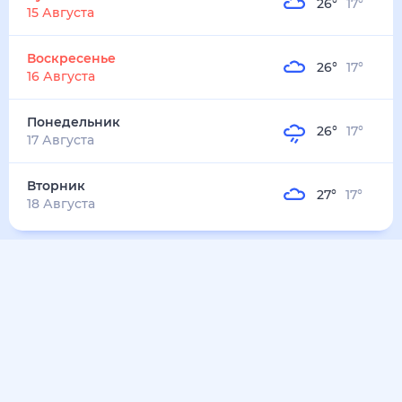
29
°
22
°
3
м/с
вторник
11 августа