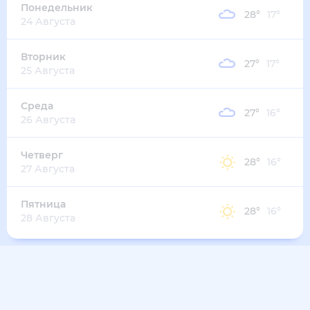
30
°
19
°
3
м/с
четверг
13 августа