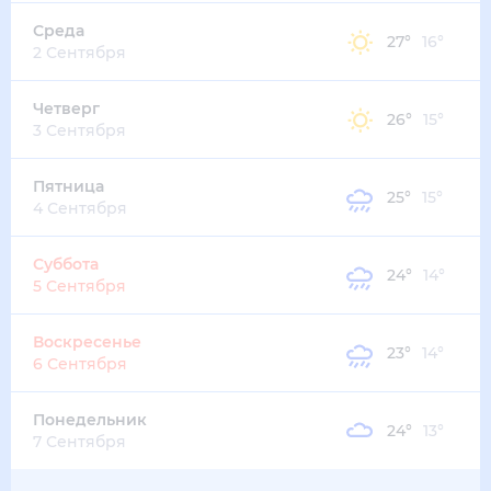
24
°
20
°
3
м/с
суббота
15 августа