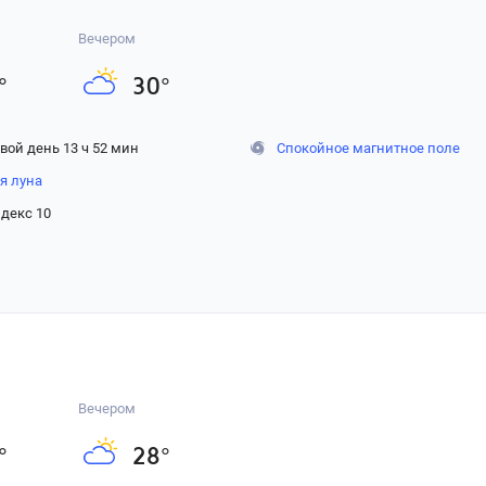
Вечером
°
30
°
вой день 13 ч 52 мин
Спокойное магнитное поле
я луна
декс 10
Вечером
°
28
°