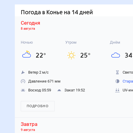
Погода
в Конье
на 14 дней
Сегодня
8 августа
Ночью
Утром
Днём
22
°
25
°
34
Ветер 2 м/с
Свето
Давление 671 мм
Стара
Восход 05:59
Закат 19:52
UV-ин
ПОДРОБНО
Завтра
9 августа