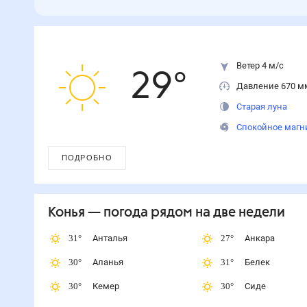
Ветер 4 м/с
29
°
Давление 670 м
Старая луна
Спокойное магн
ПОДРОБНО
Конья
— погода рядом
на две недели
31
°
Анталья
27
°
Анкара
30
°
Аланья
31
°
Белек
30
°
Кемер
30
°
Сиде