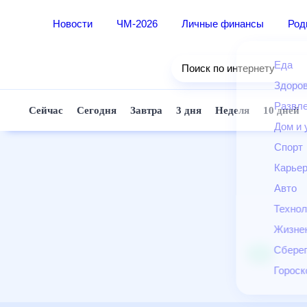
Новости
ЧМ-2026
Личные финансы
Ро
Еда
Поиск по интернету
Здор
Разв
Сейчас
Сегодня
Завтра
3 дня
Неделя
10 д
Дом 
Спор
Карь
Авто
Техн
Жизн
Сбер
Горо