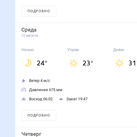
ПОДРОБНО
Среда
12 августа
Ночью
Утром
Днём
24
°
23
°
31
Ветер 4 м/с
Давление 675 мм
Восход 06:02
Закат 19:47
ПОДРОБНО
Четверг