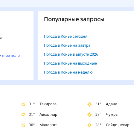
Популярные запросы
Погода в Конье сегодня
м
Погода в Конье на завтра
Погода в Конье в августе 2026
итное поле
Погода в Конье на выходные
Погода в Конье на неделю
31
°
Текирова
31
°
Адана
31
°
Авсаллар
28
°
Чумра
30
°
Манавгат
28
°
Сейдишехир