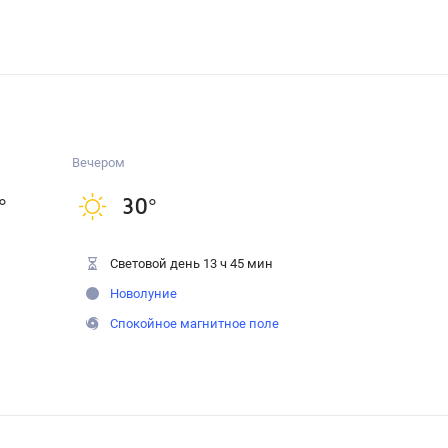
Вечером
°
30
°
Световой день 13 ч 45 мин
Новолуние
Спокойное магнитное поле