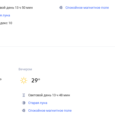
вой день 13 ч 50 мин
Спокойное магнитное поле
я луна
декс 10
Вечером
°
29
°
Световой день 13 ч 48 мин
Старая луна
Спокойное магнитное поле