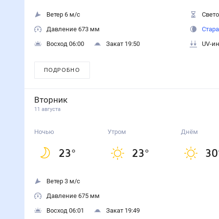
Ветер 6 м/с
Свето
Давление 673 мм
Стара
Восход 06:00
Закат 19:50
UV-ин
ПОДРОБНО
Вторник
11 августа
Ночью
Утром
Днём
23
°
23
°
30
Ветер 3 м/с
Давление 675 мм
Восход 06:01
Закат 19:49