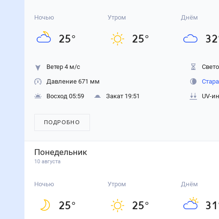
Ночью
Утром
Днём
25
°
25
°
32
Ветер 4 м/с
Свето
Давление 671 мм
Стара
Восход 05:59
Закат 19:51
UV-ин
ПОДРОБНО
Понедельник
10 августа
Ночью
Утром
Днём
25
°
25
°
31