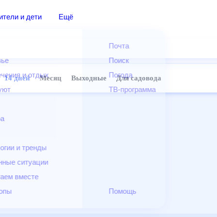
дители и дети
Ещё
Почта
овье
Поиск
лечения и отдых
Погода
ней
14 дней
Месяц
Выходные
Для садовода
и уют
ТВ-программа
т
ера
ологии и тренды
енные ситуации
егаем вместе
скопы
Помощь