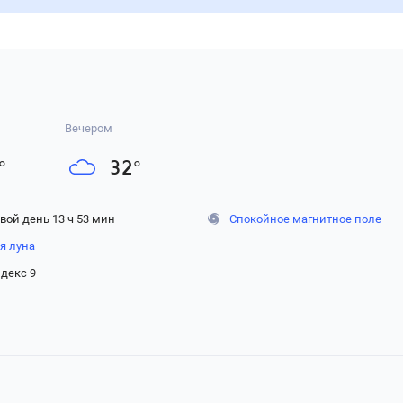
Вечером
°
32
°
вой день 13 ч 53 мин
Спокойное магнитное поле
я луна
декс 9