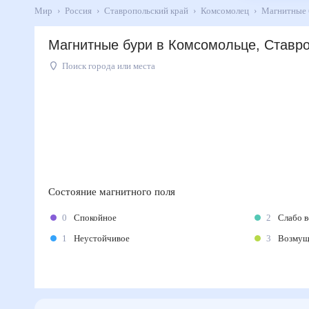
Мир
Россия
Ставропольский край
Комсомолец
Магнит
Магнитные бури в Комсомольце, Ставр
Поиск города или места
Состояние магнитного поля
0
Спокойное
2
Слабо 
1
Неустойчивое
3
Возму