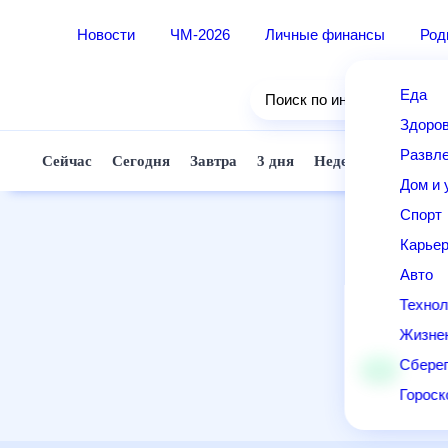
Новости
ЧМ-2026
Личные финансы
Род
Еда
Поиск по интернету
Здоро
Развле
Сейчас
Сегодня
Завтра
3 дня
Неделя
10 дней
Дом и 
Спорт
Карье
Авто
Технол
Жизне
Сберег
Горос