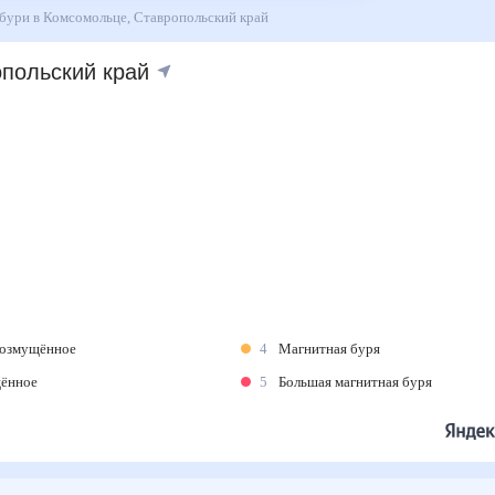
ные бури в Комсомольце, Ставропольский край
опольский край
возмущённое
4
Магнитная буря
щённое
5
Большая магнитная буря