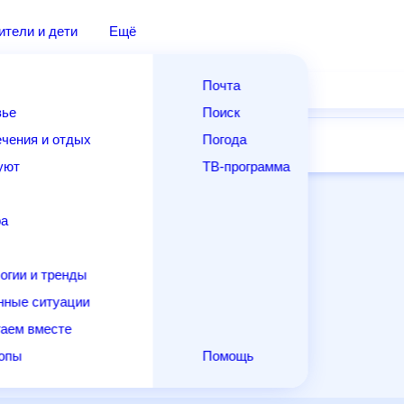
ители и дети
Ещё
Почта
вье
Поиск
чения и отдых
Погода
14 дней
Месяц
Выходные
Для садовода
уют
ТВ-программа
ра
огии и тренды
нные ситуации
аем вместе
копы
Помощь