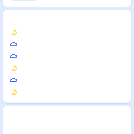
Комрат
— погода рядом
на месяц (30 дней)
30
°
Кишинёв
30
°
Тирасполь
31
°
Бендеры (Тигина)
29
°
Измаил
26
°
Галац
28
°
Килия
Погода по городам
Города в России