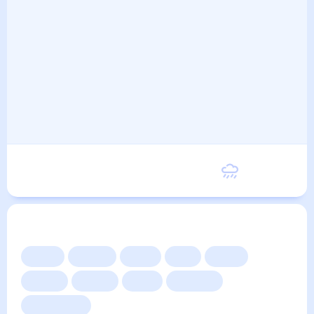
Воскресенье
23
°
12
°
6 Сентября
Другие прогнозы
Сейчас
Сегодня
Завтра
3 дня
Неделя
10 дней
14 дней
Месяц
Выходные
Для садовода