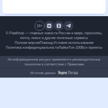
месяц, к каким изменениям нужно быть готовым и как
правильно спланировать 30 дней. Подобный прогноз
погоды в Комрате, Молдова, на 30 дней будет полезен
всем, в том числе людям, чувствительным к погодным
изменениям.
18
+
© Рамблер — главные новости России и мира,
гороскопы, почта, поиск и другие полезные сервисы
Полная версия
Помощь
Условия использования
Политика конфиденциальности
Лайки
Топ-100
Все проекты
На информационном ресурсе применяются
рекомендательные технологии в соответствии с
Правилами
Источник данных