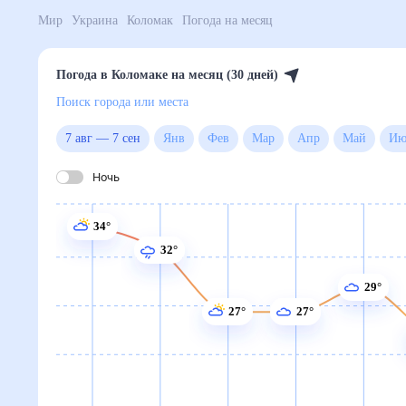
Мир
Украина
Коломак
Погода на месяц
Погода в Коломаке на месяц (30 дней)
Поиск города или места
7 авг
—
7 сен
Янв
Фев
Мар
Апр
Май
Ночь
34°
32°
29°
27°
27°