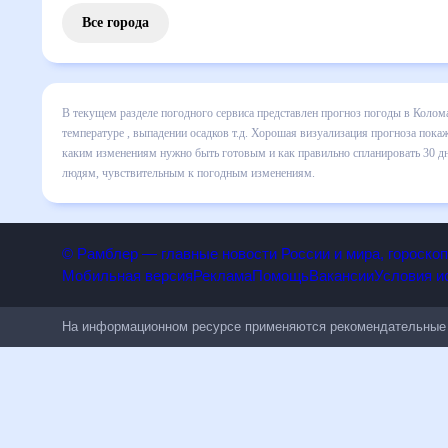
Все города
В текущем разделе погодного сервиса представлен прогноз
включает все сведения по дневной температуре , выпадени
динамике и даст понять, какая будет погода в Коломаке в
спланировать 30 дней. Подобный прогноз погоды в Коломаке
чувствительным к погодным изменениям.
© Рамблер — главные новости России и мира, гороск
Мобильная версия
Реклама
Помощь
Вакансии
Условия
На информационном ресурсе применяются рекомендательн