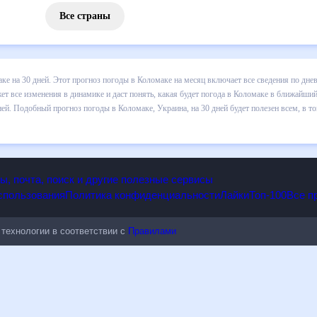
Все страны
 погоды в Коломаке на 30 дней. Этот прогноз погоды в Коломаке на
и осадков т.д. Хорошая визуализация прогноза покажет все изменени
 ближайший месяц, к каким изменениям нужно быть готовым и как пра
, Украина, на 30 дней будет полезен всем, в том числе людям,
опы, почта, поиск и другие полезные сервисы
 использования
Политика конфиденциальности
Лайки
Топ-100
ые технологии в соответствии с
Правилами