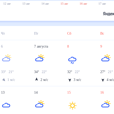
12 авг
13 авг
14 авг
15 авг
16 авг
17 авг
Чт
Пт
Сб
Вс
6
7
августа
8
9
33
°
21
°
34
°
22
°
32
°
22
°
27
°
21
°
1
м/с
2
м/с
3
м/с
4
м/
13
14
15
16