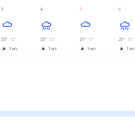
3
4
5
6
23
°
12
°
22
°
12
°
21
°
11
°
21
°
11
°
3
м/с
3
м/с
3
м/с
3
м/