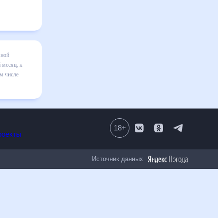
 месяц
я в
вильно
18
+
Все проекты
Источник данных