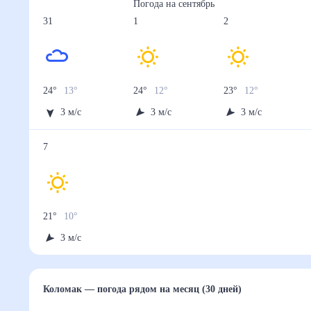
Погода на
сентябрь
31
1
2
24
°
13
°
24
°
12
°
23
°
12
°
3
м/с
3
м/с
3
м/с
7
21
°
10
°
3
м/с
Коломак
— погода рядом
на месяц (30 дней)