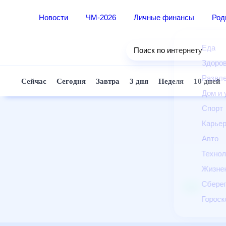
Новости
ЧМ-2026
Личные финансы
Ро
Еда
Поиск по интернету
Здор
Разв
Сейчас
Сегодня
Завтра
3 дня
Неделя
10 д
Дом 
Спор
Карь
Авто
Техн
Жизн
Сбер
Горо