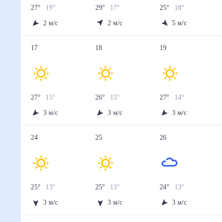
27
°
19
°
29
°
17
°
25
°
18
°
2
м/с
2
м/с
5
м/с
17
18
19
27
°
15
°
26
°
15
°
27
°
14
°
3
м/с
3
м/с
3
м/с
24
25
26
25
°
13
°
25
°
13
°
24
°
13
°
3
м/с
3
м/с
3
м/с