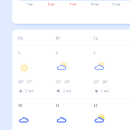
7 авг
8 авг
9 авг
10 авг
11 авг
Пн
Вт
Ср
3
4
5
30
°
17
°
31
°
19
°
33
°
20
°
2
м/с
2
м/с
1
м/с
10
11
12