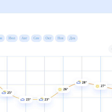
Июн
Июл
Авг
Сен
Окт
Ноя
Дек
28°
27°
26°
25°
23°
23°