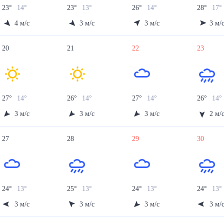
23
°
14
°
23
°
13
°
26
°
14
°
28
°
17
°
4
м/с
3
м/с
3
м/с
3
м/
20
21
22
23
27
°
14
°
26
°
14
°
27
°
14
°
26
°
14
°
3
м/с
3
м/с
3
м/с
2
м/
27
28
29
30
24
°
13
°
25
°
13
°
24
°
13
°
24
°
13
°
3
м/с
3
м/с
3
м/с
3
м/