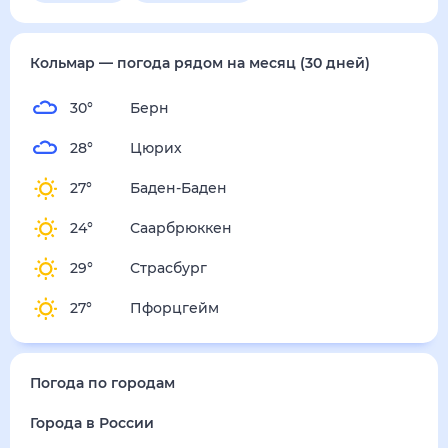
Кольмар
— погода рядом
на месяц (30 дней)
30
°
Берн
28
°
Цюрих
27
°
Баден-Баден
24
°
Саарбрюккен
29
°
Страсбург
27
°
Пфорцгейм
Погода по городам
Города в России