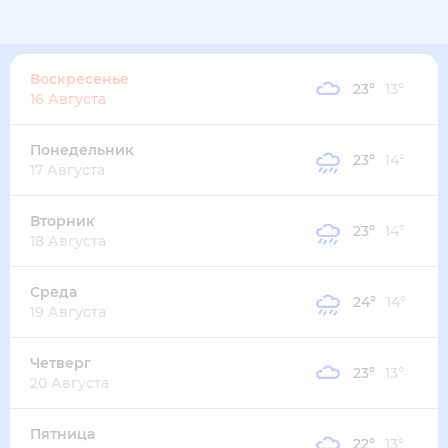
Воскресенье
23
°
13
°
16 Августа
Понедельник
23
°
14
°
17 Августа
Вторник
23
°
14
°
18 Августа
Среда
24
°
14
°
19 Августа
Четверг
23
°
13
°
20 Августа
Пятница
22
°
13
°