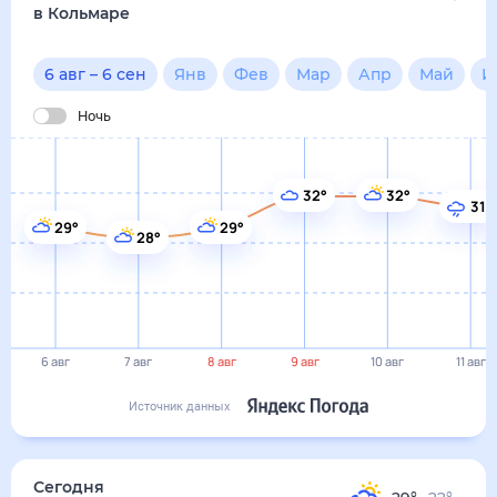
в Кольмаре
6 авг
–
6 сен
Янв
Фев
Мар
Апр
Май
И
Ночь
32°
32°
31°
29°
29°
28°
6 авг
7 авг
8 авг
9 авг
10 авг
11 авг
Источник данных
Сегодня