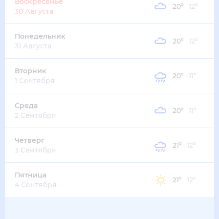
Воскресенье
20
°
12
°
30 Августа
Понедельник
20
°
12
°
31 Августа
Вторник
20
°
11
°
1 Сентября
Среда
20
°
11
°
2 Сентября
Четверг
21
°
12
°
3 Сентября
Пятница
21
°
12
°
4 Сентября