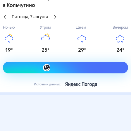
в Кольчугино
Пятница
,
7
августа
Ночью
Утром
Днём
Вечером
19
°
25
°
29
°
24
°
Как одеться сегодня
Источник данных