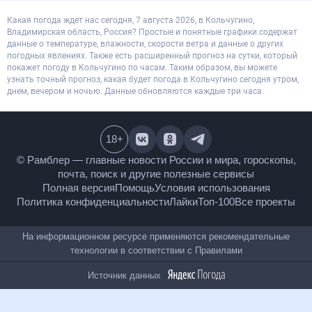
Какая погода ждет нас сегодня, 7 августа 2026, в Кольчугино,
Владимирская область, Россия? Простые и понятные графики содержат
данные о температуре, влажности, скорости ветра и данные о других
погодных явлениях. Также есть расширенный прогноз на сутки, который
покажет погоду в Кольчугино по часам. Таким образом, вы можете
узнать точный прогноз, какая будет погода в Кольчугино сегодня утром,
днем, вечером и ночью. Данные обновляются каждые три часа.
18
+
© Рамблер — главные новости России и мира,
гороскопы, почта, поиск и другие полезные сервисы
Полная версия
Помощь
Условия использования
Политика конфиденциальности
Лайки
Топ-100
Все проекты
На информационном ресурсе применяются
рекомендательные технологии в соответствии с
Правилами
Источник данных