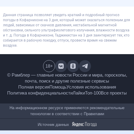
Данная страница позволяет увидеть краткий и подробный прогноз
погоды в Кофарнихоне на 3 дня, который может оказаться полезным для
людей, зависимых от скачков давления, нестабильной магнитной
обстановки, сильного ультрафиолетового излучения, влажности воздуха
и т. д. Погода в Кофарнихоне, Таджикистан на 3 дня заинтересует тех, кто
собирается в рабочую поездку, отпуск, провести время на свежем
воздухе.
18
+
© Рамблер — главные новости России и мира,
гороскопы, почта, поиск и другие полезные сервисы
Полная версия
Помощь
Условия использования
Политика конфиденциальности
Лайки
Топ-100
Все проекты
На информационном ресурсе применяются
рекомендательные технологии в соответствии с
Правилами
Источник данных