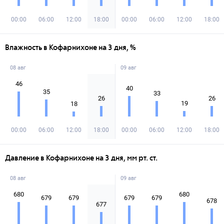
00:00
06:00
12:00
18:00
00:00
06:00
12:00
18:00
Влажность в Кофарнихоне на 3 дня, %
08 авг
09 авг
46
40
35
33
26
26
19
18
00:00
06:00
12:00
18:00
00:00
06:00
12:00
18:00
Давление в Кофарнихоне на 3 дня, мм рт. ст.
08 авг
09 авг
680
680
679
679
679
679
678
677