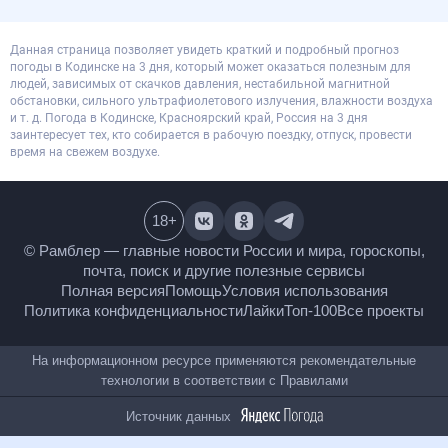
Данная страница позволяет увидеть краткий и подробный прогноз
погоды в Кодинске на 3 дня, который может оказаться полезным для
людей, зависимых от скачков давления, нестабильной магнитной
обстановки, сильного ультрафиолетового излучения, влажности воздуха
и т. д. Погода в Кодинске, Красноярский край, Россия на 3 дня
заинтересует тех, кто собирается в рабочую поездку, отпуск, провести
время на свежем воздухе.
18
+
© Рамблер — главные новости России и мира,
гороскопы, почта, поиск и другие полезные сервисы
Полная версия
Помощь
Условия использования
Политика конфиденциальности
Лайки
Топ-100
Все проекты
На информационном ресурсе применяются
рекомендательные технологии в соответствии с
Правилами
Источник данных