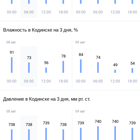
00:00
06:00
12:00
18:00
00:00
06:00
12:00
18:00
Влажность в Кодинске на 3 дня, %
08 авг
09 авг
91
84
78
74
73
56
54
49
00:00
06:00
12:00
18:00
00:00
06:00
12:00
18:00
Давление в Кодинске на 3 дня, мм рт. ст.
08 авг
09 авг
740
740
739
739
739
738
738
738