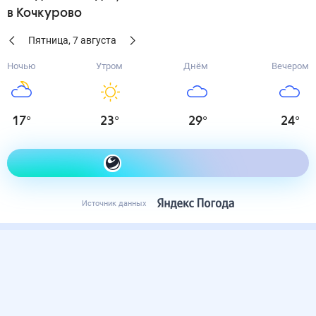
в Кочкурово
Пятница
,
7
августа
Ночью
Утром
Днём
Вечером
17
°
23
°
29
°
24
°
Как одеться сегодня
Источник данных