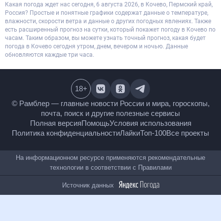
Какая погода ждет нас сегодня, 6 августа 2026, в Кочево, Пермский край,
Россия? Простые и понятные графики содержат данные о температуре,
влажности, скорости ветра и данные о других погодных явлениях. Также
есть расширенный прогноз на сутки, который покажет погоду в Кочево по
часам. Таким образом, вы можете узнать точный прогноз, какая будет
погода в Кочево сегодня утром, днем, вечером и ночью. Данные
обновляются каждые три часа.
18
+
© Рамблер — главные новости России и мира,
гороскопы, почта, поиск и другие полезные сервисы
Полная версия
Помощь
Условия использования
Политика конфиденциальности
Лайки
Топ-100
Все проекты
На информационном ресурсе применяются
рекомендательные технологии в соответствии с
Правилами
Источник данных