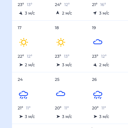
Осадки, мм
0.2
0
0
0
0.9
13 авг
14 авг
15 авг
16 авг
17 авг
Температура ночью, °C
13
11
12
15
12
Температура днём, °C
18
18
20
20
22
Влажность, %
66
65
63
65
73
Давление, мм
748
747
747
748
750
Ветер, м/с
4
4
3
3
2
Осадки, мм
0.4
3.5
0.3
0.1
1.1
18 авг
19 авг
20 авг
21 авг
22 авг
Температура ночью, °C
13
12
12
12
12
Температура днём, °C
23
23
22
23
22
Влажность, %
73
72
74
72
72
Давление, мм
750
751
751
751
750
Ветер, м/с
3
2
2
2
2
Осадки, мм
1.7
1.6
2.5
1.1
1.4
23 авг
24 авг
25 авг
26 авг
27 авг
Температура ночью, °C
11
11
11
11
10
Температура днём, °C
22
21
20
20
20
Влажность, %
71
72
73
73
74
Давление, мм
750
750
750
750
751
Ветер, м/с
3
3
3
3
3