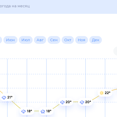
ые
Для садовода
(30 дней)