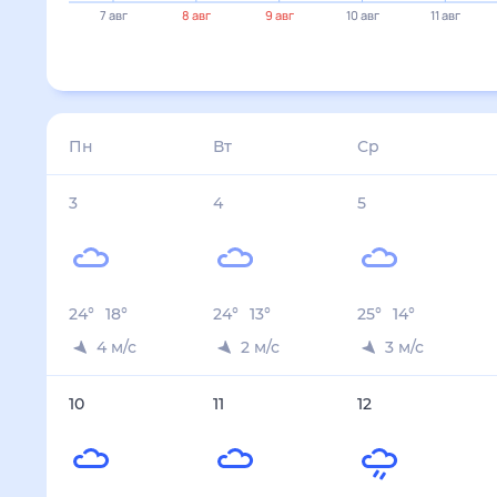
23°
23°
21°
7 авг
8 авг
9 авг
10 авг
11 авг
12 авг
3 авг
4 авг
5 авг
6 авг
7 авг
Температура ночью, °C
18
13
14
15
17
Температура днём, °C
24
24
25
27
28
Влажность, %
59
41
38
41
65
Давление, мм
749
751
750
749
745
Ветер, м/с
4
2
3
3
3
Осадки, мм
0
0
0
0
0
8 авг
9 авг
10 авг
11 авг
12 авг
Температура ночью, °C
21
17
13
12
16
Температура днём, °C
25
23
23
24
21
Влажность, %
69
51
44
47
63
Давление, мм
745
746
752
751
746
Ветер, м/с
2
4
3
2
3