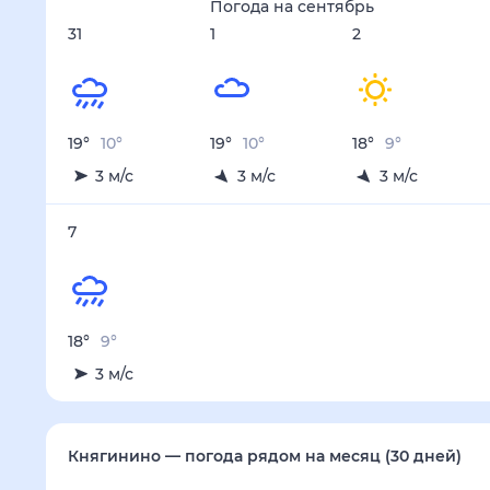
Осадки, мм
2
2.4
2.4
1.1
1.5
28 авг
29 авг
30 авг
31 авг
1 сен
Температура ночью, °C
10
11
10
10
10
Температура днём, °C
21
21
20
19
19
Влажность, %
72
74
73
74
75
Давление, мм
751
750
750
750
750
Ветер, м/с
3
2
3
3
3
Осадки, мм
1.8
3
2.2
3.2
2.1
2 сен
3 сен
4 сен
5 сен
6 сен
Температура ночью, °C
9
9
9
9
9
Температура днём, °C
18
18
18
18
18
Влажность, %
76
77
75
76
76
Давление, мм
751
751
752
752
752
Ветер, м/с
3
2
3
3
3
Осадки, мм
1.6
1.4
1.2
1.8
2.4
7 сен
Температура ночью, °C
9
Температура днём, °C
18
Влажность, %
77
Давление, мм
751