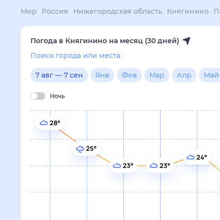
Поиск по интернету
Сейчас
Сегодня
Завтра
3 дня
Неделя
10 дней
14 дней
Месяц
Выходн
Мир
Россия
Нижегородская область
Княгинино
Погода на месяц
Погода в Княгинино на месяц 
Поиск города или места
7 авг
—
7 сен
янв
фев
мар
апр
май
июн
июл
авг
сен
окт
ноя
дек
Ночь
28°
25°
24°