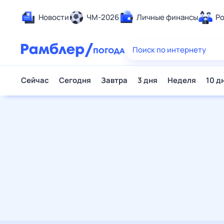
Новости
ЧМ-2026
Личные финансы
Родители и дети
Ещё
Еда
Здоровье
Развлечения и отдых
Дом и уют
Спорт
Карьера
Авто
Технологии и тренды
Жизненные ситуации
Сберегаем вместе
Гороскопы
Почта
Поиск
Погода
ТВ-программа
Помощь