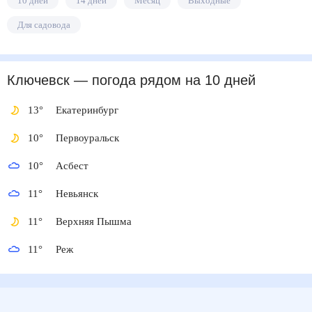
10 дней
14 дней
Месяц
Выходные
Для садовода
Ключевск
— погода рядом
на 10 дней
13
°
Екатеринбург
10
°
Первоуральск
10
°
Асбест
11
°
Невьянск
11
°
Верхняя Пышма
11
°
Реж