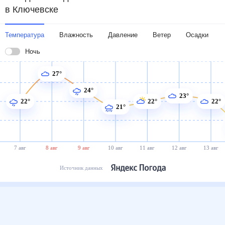
в Ключевске
Температура
Влажность
Давление
Ветер
Осадки
Ночь
27°
24°
23°
22°
22°
22°
21°
7 авг
8 авг
9 авг
10 авг
11 авг
12 авг
13 авг
Источник данных