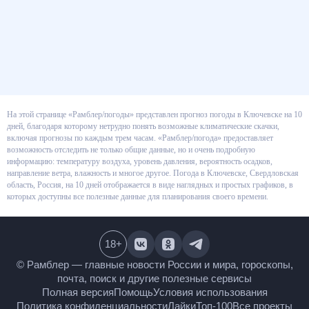
На этой странице «Рамблер/погоды» представлен прогноз погоды в
Ключевске на 10 дней, благодаря которому нетрудно понять возможные
климатические скачки, включая прогнозы по каждым трем часам.
«Рамблер/погода» предоставляет возможность отследить не только
общие данные, но и очень подробную информацию: температуру воздуха,
уровень давления, вероятность осадков, направление ветра, влажность и
многое другое. Погода в Ключевске, Свердловская область, Россия, на 10
дней отображается в виде наглядных и простых графиков, в которых
доступны все полезные данные для планирования своего времени.
18
+
© Рамблер — главные новости России и мира,
гороскопы, почта, поиск и другие полезные сервисы
Полная версия
Помощь
Условия использования