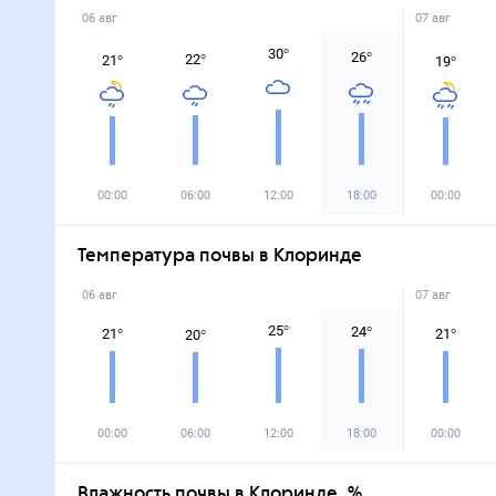
06 авг
07 авг
30
°
26
°
22
°
21
°
19
°
00:00
06:00
12:00
18:00
00:00
Температура почвы в Клоринде
06 авг
07 авг
25
°
24
°
21
°
21
°
20
°
00:00
06:00
12:00
18:00
00:00
Влажность почвы в Клоринде, %