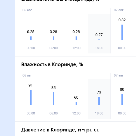
06 авг
07 авг
0.32
0.28
0.28
0.28
0.27
00:00
06:00
12:00
18:00
00:00
Влажность в Клоринде, %
06 авг
07 авг
91
85
80
73
60
00:00
06:00
12:00
18:00
00:00
Давление в Клоринде, мм рт. ст.