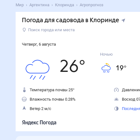
Мир
Аргентина
Клоринда
Агропрогноз
Погода для садовода в Клоринде
Поиск города или места
Четверг
,
6
августа
Ночью
26
°
19
°
Температура почвы 25°
Давление
Влажность почвы 0.28%
Восход 07
Ветер 2 м/с
Последня