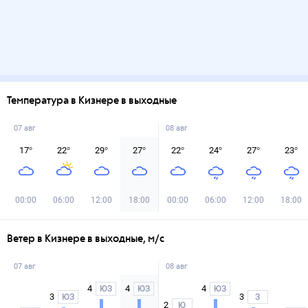
Температура в Кизнере в выходные
07 авг
08 авг
17
°
22
°
29
°
27
°
22
°
24
°
27
°
23
°
00:00
06:00
12:00
18:00
00:00
06:00
12:00
18:00
Ветер в Кизнере в выходные, м/с
07 авг
08 авг
4
4
4
ЮЗ
ЮЗ
ЮЗ
3
3
ЮЗ
З
2
Ю