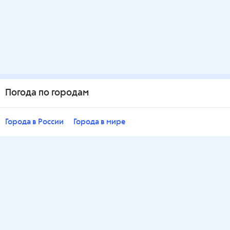
Погода по городам
Города в России
Города в мире