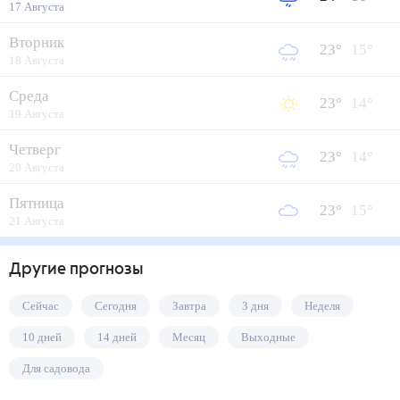
17 Августа
Вторник
23
°
15
°
18 Августа
Среда
23
°
14
°
19 Августа
Четверг
23
°
14
°
20 Августа
Пятница
23
°
15
°
21 Августа
Другие прогнозы
Сейчас
Сегодня
Завтра
3 дня
Неделя
10 дней
14 дней
Месяц
Выходные
Для садовода