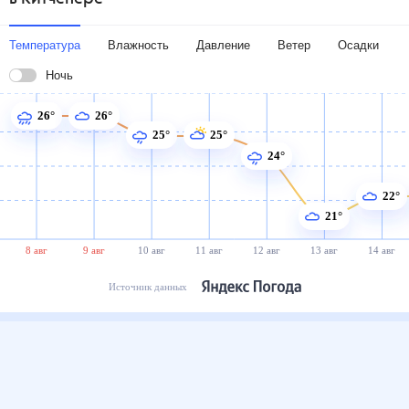
Температура
Влажность
Давление
Ветер
Осадки
Ночь
26°
26°
25°
25°
24°
22°
21°
8 авг
9 авг
10 авг
11 авг
12 авг
13 авг
14 авг
Источник данных