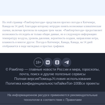
На этой странице «Рамблер/погоды» представлен прогноз погоды в
Китченере, Канада на 14 дней, благодаря которому нетрудно понять
возможные климатические скачки, включая прогнозы по каждым трем
часам. «Рамблер/погода» предоставляет возможность отследить не
только общие данные, но и следующую информацию: температуру
воздуха, уровень давления, вероятность осадков, направление ветра,
влажность и многое другое. Погода в Китченере, Канада, Канада, на 14
дней отображается в виде наглядных и простых графиков.
18
+
© Рамблер — главные новости России и мира,
гороскопы, почта, поиск и другие полезные сервисы
Полная версия
Помощь
Условия использования
Политика конфиденциальности
Лайки
Топ-100
Все проекты
На информационном ресурсе применяются