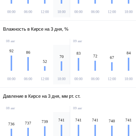
00:00
06:00
12:00
18:00
00:00
06:00
12:00
18:00
Влажность в Кирсе на 3 дня, %
08 авг
09 авг
92
86
84
83
72
70
67
52
00:00
06:00
12:00
18:00
00:00
06:00
12:00
18:00
Давление в Кирсе на 3 дня, мм рт. ст.
08 авг
09 авг
741
741
741
741
740
739
737
736