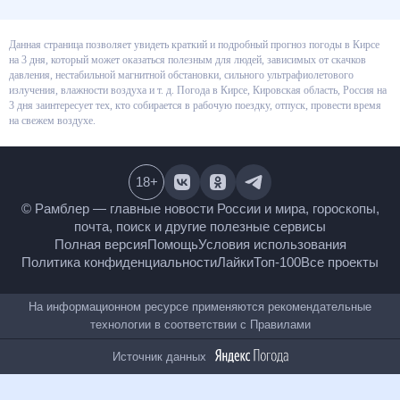
Данная страница позволяет увидеть краткий и подробный прогноз
погоды в Кирсе на 3 дня, который может оказаться полезным для людей,
зависимых от скачков давления, нестабильной магнитной обстановки,
сильного ультрафиолетового излучения, влажности воздуха и т. д.
Погода в Кирсе, Кировская область, Россия на 3 дня заинтересует тех, кто
собирается в рабочую поездку, отпуск, провести время на свежем
воздухе.
18
+
© Рамблер — главные новости России и мира,
гороскопы, почта, поиск и другие полезные сервисы
Полная версия
Помощь
Условия использования
Политика конфиденциальности
Лайки
Топ-100
Все проекты
На информационном ресурсе применяются
рекомендательные технологии в соответствии с
Правилами
Источник данных