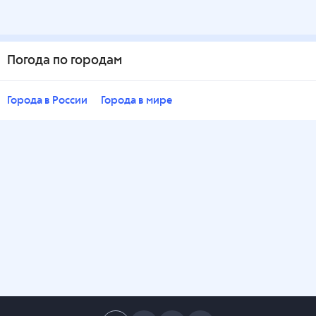
Погода по городам
Города в России
Города в мире