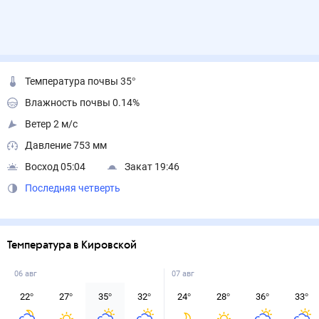
Температура почвы 35°
Влажность почвы 0.14%
Ветер 2 м/с
Давление 753 мм
Восход 05:04
Закат 19:46
Последняя четверть
Температура в Кировской
06 авг
07 авг
22
°
27
°
35
°
32
°
24
°
28
°
36
°
33
°