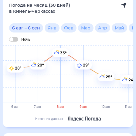
Погода на месяц (30 дней)
в Кинель-Черкассах
6 авг
–
6 сен
Янв
Фев
Мар
Апр
Май
И
Ночь
33°
29°
29°
28°
25°
24°
6 авг
7 авг
8 авг
9 авг
10 авг
11 авг
Источник данных