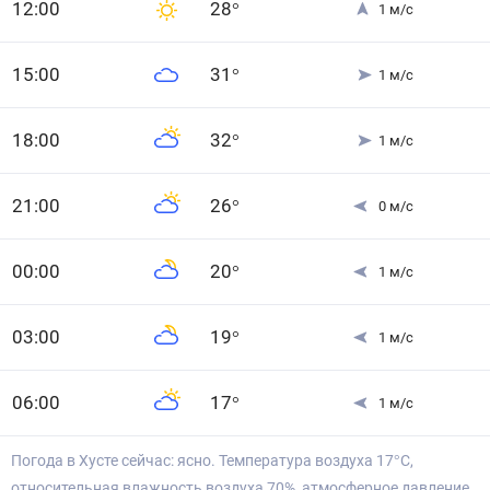
12
:00
28
°
1
м/с
15
:00
31
°
1
м/с
18
:00
32
°
1
м/с
21
:00
26
°
0
м/с
0
0
:00
20
°
1
м/с
0
3
:00
19
°
1
м/с
0
6
:00
17
°
1
м/с
Погода в Хусте сейчас: ясно. Температура воздуха 17°С,
относительная влажность воздуха 70%, атмосферное давление