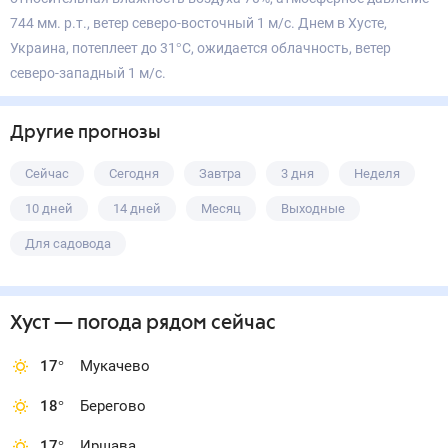
744 мм. р.т., ветер северо-восточный 1 м/с. Днем в Хусте,
Украина, потеплеет до 31°С, ожидается облачность, ветер
северо-западный 1 м/с.
Другие прогнозы
Сейчас
Сегодня
Завтра
3 дня
Неделя
10 дней
14 дней
Месяц
Выходные
Для садовода
Хуст
— погода рядом
сейчас
17
°
Мукачево
18
°
Берегово
17
°
Иршава