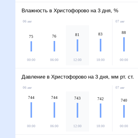
Влажность в Христофорово на 3 дня, %
06 авг
07 авг
88
83
81
76
75
00:00
06:00
12:00
18:00
00:00
Давление в Христофорово на 3 дня, мм рт. ст.
06 авг
07 авг
744
744
743
742
740
00:00
06:00
12:00
18:00
00:00