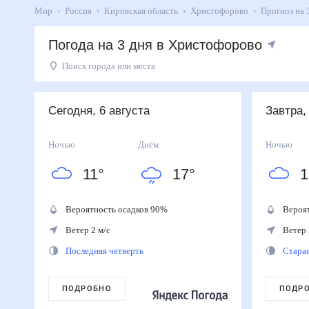
Мир
Россия
Кировская область
Христофорово
Прогноз 
Погода на 3 дня в Христофорово
Поиск города или места
День
Температура
Осадки
Ветер
Сегодня
17
°
11
°
90
%
2
м/с
Сегодня, 6 августа
Завтра,
6
августа
Завтра
24
°
15
°
50
%
3
м/с
Ночью
Днём
Ночью
7
августа
11
°
17
°
1
Суббота
22
°
17
°
0
%
4
м/с
8
августа
Вероятность осадков
90
%
Вероя
Ветер 2 м/с
Ветер 
Последняя четверть
Стара
ПОДРОБНО
ПОДР