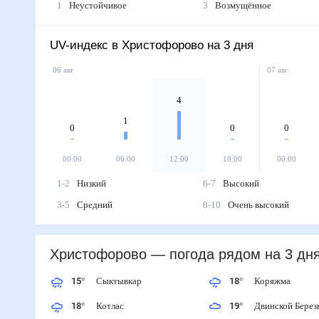
1
Неустойчивое
3
Возмущённое
UV-индекс в Христофорово на 3 дня
06 авг
07 авг
4
1
0
0
0
00:00
06:00
12:00
18:00
00:00
1-2
Низкий
6-7
Высокий
3-5
Средний
8-10
Очень высокий
Христофорово
— погода рядом
на 3 дня
15
°
Сыктывкар
18
°
Коряжма
18
°
Котлас
19
°
Двинской Бер