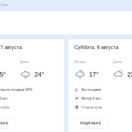
на 3 дня
 7 августа
суббота, 8 августа
Днём
Ночью
Днём
5
°
24
°
17
°
2
тность осадков
50
%
Без осадков
3 м/с
Ветер 4 м/с
я луна
Старая луна
ОБНО
ПОДРОБНО