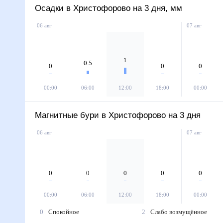
Осадки в Христофорово на 3 дня, мм
06 авг
07 авг
1
0.5
0
0
0
00:00
06:00
12:00
18:00
00:00
Магнитные бури в Христофорово на 3 дня
06 авг
07 авг
0
0
0
0
0
00:00
06:00
12:00
18:00
00:00
0
Спокойное
2
Слабо возмущённое