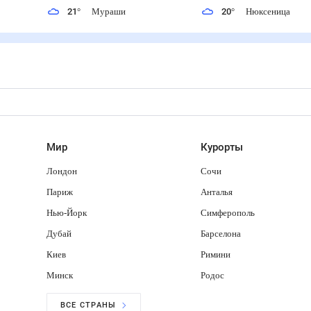
21
°
Мураши
20
°
Нюксеница
Мир
Курорты
Лондон
Сочи
Париж
Анталья
Нью-Йорк
Симферополь
Дубай
Барселона
Киев
Римини
Минск
Родос
ВСЕ СТРАНЫ