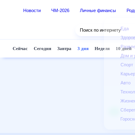
Новости
ЧМ-2026
Личные финансы
Ро
Еда
Поиск по интернету
Здор
Разв
Сейчас
Сегодня
Завтра
3 дня
Неделя
10 д
Дом 
Спор
Карь
Авто
Техн
Жизн
Сбер
Горо