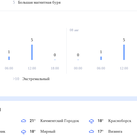
5
Большая магнитная буря
08 авг
5
5
1
1
0
0
06:00
12:00
18:00
00:00
06:00
12:00
>10
Экстремальный
21
°
Кичменгский Городок
18
°
Красноборск
езник
18
°
Мирный
17
°
Визинга