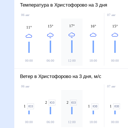
Температура в Христофорово на 3 дня
06 авг
07 авг
17
°
15
°
16
°
15
°
11
°
00:00
06:00
12:00
18:00
00:00
Ветер в Христофорово на 3 дня, м/с
06 авг
07 авг
2
2
ЮЗ
ЮЗ
1
1
1
ЮЗ
ЮВ
ЮВ
00:00
06:00
12:00
18:00
00:00