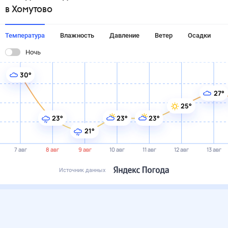
в Хомутово
Температура
Влажность
Давление
Ветер
Осадки
Ночь
30°
27°
25°
23°
23°
23°
21°
7 авг
8 авг
9 авг
10 авг
11 авг
12 авг
13 авг
Источник данных