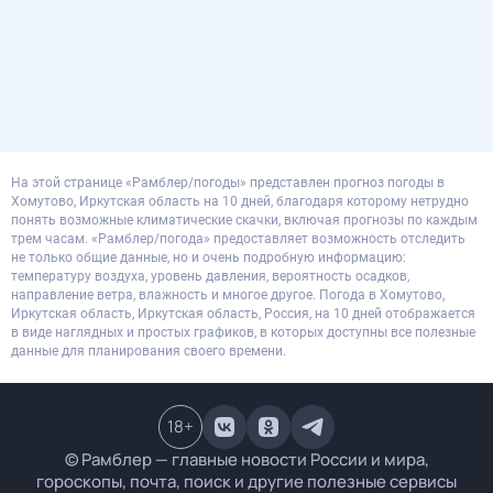
На этой странице «Рамблер/погоды» представлен прогноз погоды в
Хомутово, Иркутская область на 10 дней, благодаря которому нетрудно
понять возможные климатические скачки, включая прогнозы по каждым
трем часам. «Рамблер/погода» предоставляет возможность отследить
не только общие данные, но и очень подробную информацию:
температуру воздуха, уровень давления, вероятность осадков,
направление ветра, влажность и многое другое. Погода в Хомутово,
Иркутская область, Иркутская область, Россия, на 10 дней отображается
в виде наглядных и простых графиков, в которых доступны все полезные
данные для планирования своего времени.
18
+
© Рамблер — главные новости России и мира,
гороскопы, почта, поиск и другие полезные сервисы