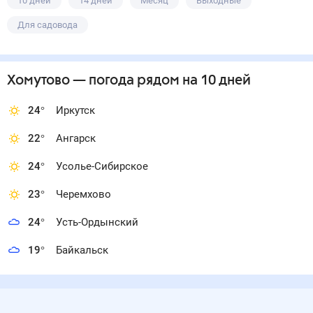
10 дней
14 дней
Месяц
Выходные
Для садовода
Хомутово
— погода рядом
на 10 дней
24
°
Иркутск
22
°
Ангарск
24
°
Усолье-Сибирское
23
°
Черемхово
24
°
Усть-Ордынский
19
°
Байкальск