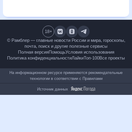
и даст понять, какая будет погода в Холмске в ближайший
месяц, к каким изменениям нужно быть готовым и как
правильно спланировать 30 дней. Подобный прогноз
погоды в Холмске, Сахалинская область, Россия, на 30 дней
будет полезен всем, в том числе людям, чувствительным к
погодным изменениям.
18
+
© Рамблер — главные новости России и мира,
гороскопы, почта, поиск и другие полезные сервисы
Полная версия
Помощь
Условия использования
Политика конфиденциальности
Лайки
Топ-100
Все проекты
На информационном ресурсе применяются
рекомендательные технологии в соответствии с
Правилами
Источник данных