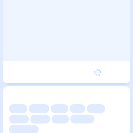
Воскресенье
19
°
15
°
6 Сентября
Другие прогнозы
Сейчас
Сегодня
Завтра
3 дня
Неделя
10 дней
14 дней
Месяц