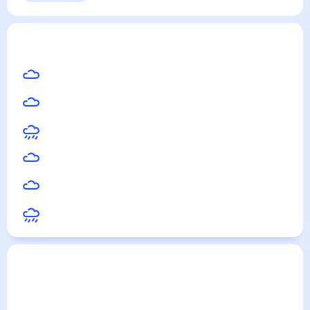
Выходные
Для садовода
Холмск
— погода рядом
на месяц (30 дней)
23
°
Южно-Сахалинск
21
°
Корсаков
14
°
Советская Гавань
17
°
Поронайск
26
°
Долинск
15
°
Ванино
Погода по городам