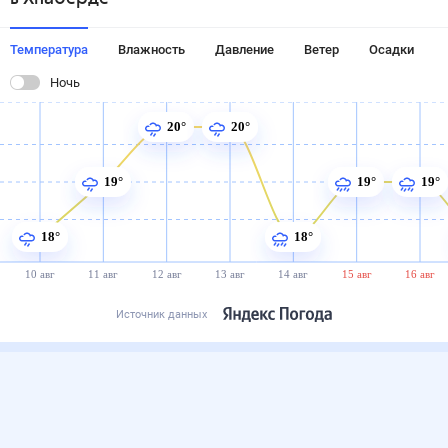
Температура
Влажность
Давление
Ветер
Осадки
Ночь
20°
20°
19°
19°
19°
18°
18°
10 авг
11 авг
12 авг
13 авг
14 авг
15 авг
16 авг
Источник данных