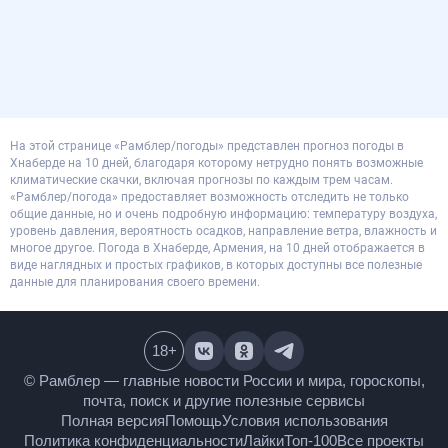
На этой странице «Рамблер/погоды» представлен прогноз погоды в
Хнаберде на 10 дней, благодаря которому нетрудно понять возможные
климатические скачки, включая прогнозы по каждым трем часам.
«Рамблер/погода» предоставляет возможность отследить не только
общие данные, но и очень подробную информацию: температуру воздуха,
уровень давления, вероятность осадков, направление ветра, влажность и
многое другое. Погода в Хнаберде, Армения, на 10 дней отображается в
виде наглядных и простых графиков, в которых доступны все полезные
данные для планирования своего времени.
18
+
© Рамблер — главные новости России и мира,
гороскопы, почта, поиск и другие полезные сервисы
Полная версия
Помощь
Условия использования
Политика конфиденциальности
Лайки
Топ-100