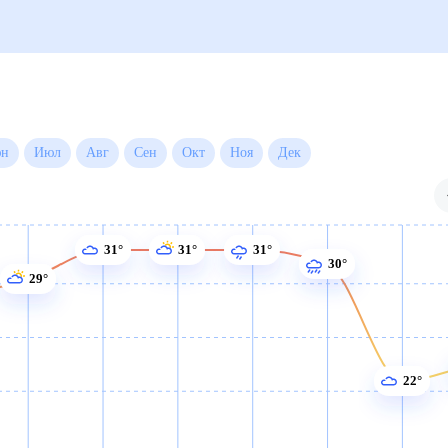
Июн
Июл
Авг
Сен
Окт
Ноя
Дек
31°
31°
31°
30°
29°
22°