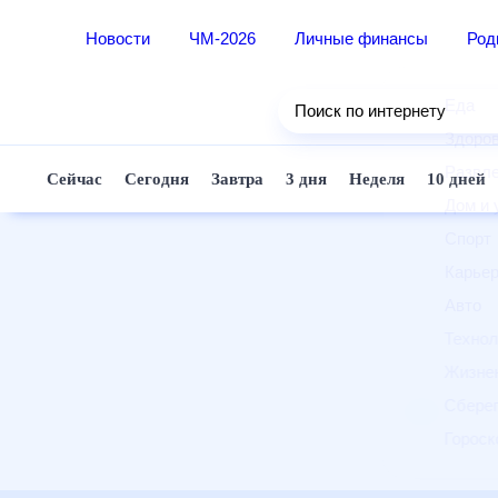
Новости
ЧМ-2026
Личные финансы
Ро
Еда
Поиск по интернету
Здор
Разв
Сейчас
Сегодня
Завтра
3 дня
Неделя
10 д
Дом 
Спор
Карь
Авто
Техн
Жизн
Сбер
Горо