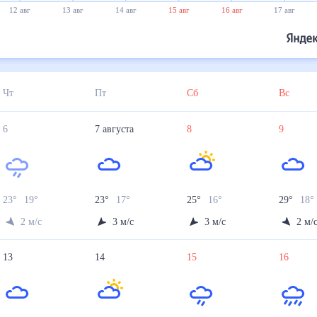
12 авг
13 авг
14 авг
15 авг
16 авг
17 авг
Чт
Пт
Сб
Вс
6
7
августа
8
9
23
°
19
°
23
°
17
°
25
°
16
°
29
°
18
°
2
м/с
3
м/с
3
м/с
2
м/
13
14
15
16