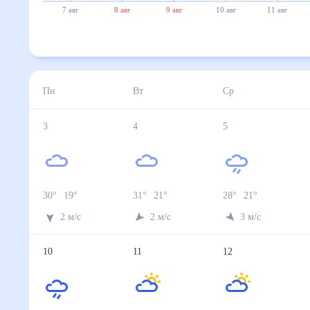
7 авг
8 авг
9 авг
10 авг
11 авг
Пн
Вт
Ср
3
4
5
30
°
19
°
31
°
21
°
28
°
21
°
2
м/с
2
м/с
3
м/с
10
11
12