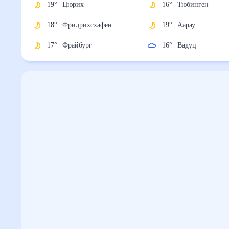
19
°
Цюрих
16
°
Тюбинген
18
°
Фридрихсхафен
19
°
Аарау
17
°
Фрайбург
16
°
Вадуц