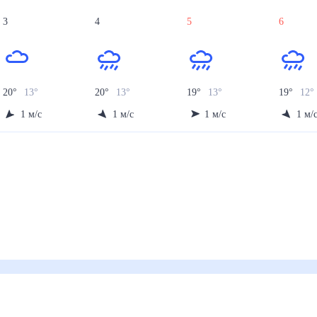
3
4
5
6
20
°
13
°
20
°
13
°
19
°
13
°
19
°
12
°
1
м/с
1
м/с
1
м/с
1
м/