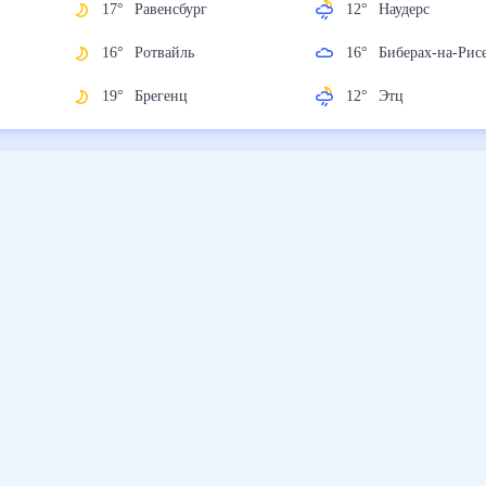
17
°
Равенсбург
12
°
Наудерс
16
°
Ротвайль
16
°
Биберах-на-
19
°
Брегенц
12
°
Этц