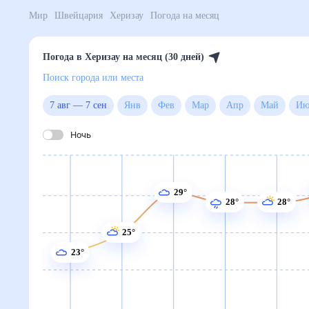
Мир
Швейцария
Херизау
Погода на месяц
Погода в Херизау на месяц (30 дней)
Поиск города или места
7 авг
—
7 сен
Янв
Фев
Мар
Апр
Май
Ночь
29°
28°
28°
25°
23°