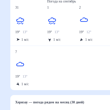
Погода на
сентябрь
31
1
2
19
°
13
°
19
°
13
°
19
°
12
°
1
м/с
1
м/с
1
м/с
7
19
°
13
°
1
м/с
Херизау
— погода рядом
на месяц (30 дней)