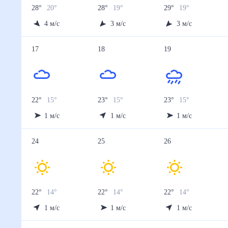
28
°
20
°
28
°
19
°
29
°
19
°
4
м/с
3
м/с
3
м/с
17
18
19
22
°
15
°
23
°
15
°
23
°
15
°
1
м/с
1
м/с
1
м/с
24
25
26
22
°
14
°
22
°
14
°
22
°
14
°
1
м/с
1
м/с
1
м/с