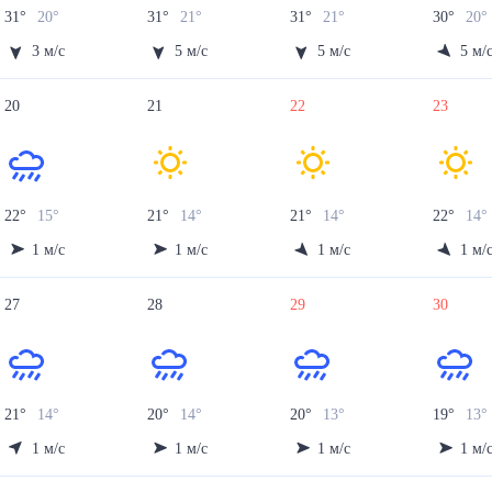
31
°
20
°
31
°
21
°
31
°
21
°
30
°
20
3
м/с
5
м/с
5
м/с
5
м/
20
21
22
23
22
°
15
°
21
°
14
°
21
°
14
°
22
°
14
°
1
м/с
1
м/с
1
м/с
1
м/
27
28
29
30
21
°
14
°
20
°
14
°
20
°
13
°
19
°
13
°
1
м/с
1
м/с
1
м/с
1
м/